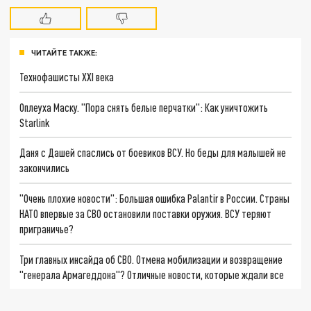
ЧИТАЙТЕ ТАКЖЕ:
Технофашисты XXI века
Оплеуха Маску. "Пора снять белые перчатки": Как уничтожить
Starlink
Даня с Дашей спаслись от боевиков ВСУ. Но беды для малышей не
закончились
"Очень плохие новости": Большая ошибка Palantir в России. Страны
НАТО впервые за СВО остановили поставки оружия. ВСУ теряют
приграничье?
Три главных инсайда об СВО. Отмена мобилизации и возвращение
"генерала Армагеддона"? Отличные новости, которые ждали все