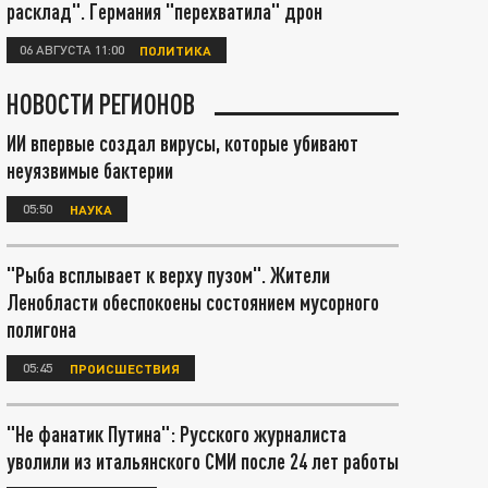
расклад". Германия "перехватила" дрон
06 АВГУСТА 11:00
ПОЛИТИКА
НОВОСТИ РЕГИОНОВ
ИИ впервые создал вирусы, которые убивают
неуязвимые бактерии
05:50
НАУКА
"Рыба всплывает к верху пузом". Жители
Ленобласти обеспокоены состоянием мусорного
полигона
05:45
ПРОИСШЕСТВИЯ
"Не фанатик Путина": Русского журналиста
уволили из итальянского СМИ после 24 лет работы