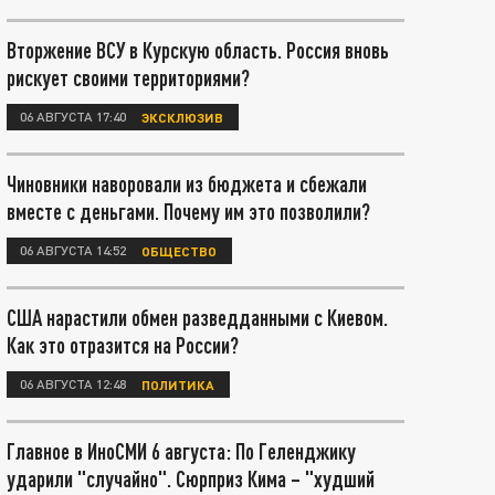
Вторжение ВСУ в Курскую область. Россия вновь
рискует своими территориями?
06 АВГУСТА 17:40
ЭКСКЛЮЗИВ
Чиновники наворовали из бюджета и сбежали
вместе с деньгами. Почему им это позволили?
06 АВГУСТА 14:52
ОБЩЕСТВО
США нарастили обмен разведданными с Киевом.
Как это отразится на России?
06 АВГУСТА 12:48
ПОЛИТИКА
Главное в ИноСМИ 6 августа: По Геленджику
ударили "случайно". Сюрприз Кима – "худший