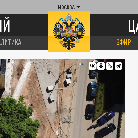
МОСКВА
ИЙ
Ц
АЛИТИКА
ЭФИР