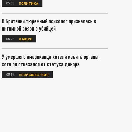
05:38
ПОЛИТИКА
В Британии тюремный психолог призналась в
интимной связи с убийцей
05:28
В МИРЕ
У умершего американца хотели изъять органы,
хотя он отказался от статуса донора
05:14
ПРОИСШЕСТВИЯ