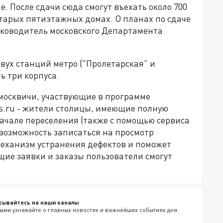
е. После сдачи сюда смогут въехать около 700
старых пятиэтажных домах. О планах по сдаче
уководитель московского Департамента
вух станций метро ("Пролетарская" и
ь три корпуса.
 москвичи, участвующие в программе
os.ru - жители столицы, имеющие полную
начале переселения (также с помощью сервиса
возможность записаться на просмотр
 механизм устранения дефектов и поможет
щие заявки и заказы пользователи смогут
сывайтесь на наши каналы
ыми узнавайте о главных новостях и важнейших событиях дня.