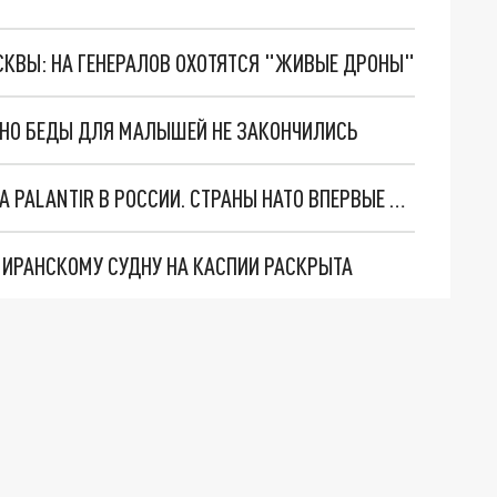
ОСКВЫ: НА ГЕНЕРАЛОВ ОХОТЯТСЯ "ЖИВЫЕ ДРОНЫ"
. НО БЕДЫ ДЛЯ МАЛЫШЕЙ НЕ ЗАКОНЧИЛИСЬ
"ОЧЕНЬ ПЛОХИЕ НОВОСТИ": БОЛЬШАЯ ОШИБКА PALANTIR В РОССИИ. СТРАНЫ НАТО ВПЕРВЫЕ ЗА СВО ОСТАНОВИЛИ ПОСТАВКИ ОРУЖИЯ. ВСУ ТЕРЯЮТ ПРИГРАНИЧЬЕ?
О ИРАНСКОМУ СУДНУ НА КАСПИИ РАСКРЫТА