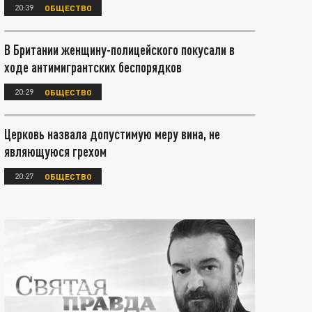
20:39
ОБЩЕСТВО
В Британии женщину-полицейского покусали в
ходе антимигрантских беспорядков
20:29
ОБЩЕСТВО
Церковь назвала допустимую меру вина, не
являющуюся грехом
20:27
ОБЩЕСТВО