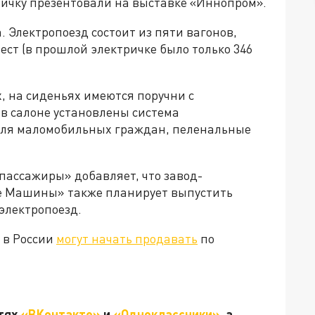
ричку презентовали на выставке «Иннопром».
 Электропоезд состоит из пяти вагонов,
ест (в прошлой электричке было только 346
, на сиденьях имеются поручни с
 в салоне установлены система
для маломобильных граждан, пеленальные
пассажиры» добавляет, что завод-
е Машины» также планирует выпустить
электропоезд.
к в России
могут начать продавать
по
етях
«ВКонтакте»
и
«Одноклассники»
, а