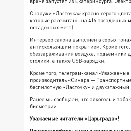
время запустят из Екатеринбурга. Элект
Снаружи «Ласточка» красно-серого цвета.
которые рассчитаны на 416 посадочных м
посадочных мест).
Интерьер салона выполнен в серых тонах
антискользящим покрытием. Кроме того,
обеззараживания воздуха, подъемники 
столики, а также USB-зарядки.
Кроме того, телеграм-канал «Уважаемые 
производитель «Синара — Транспортны
беспилотную «Ласточку» и двухэтажный 
Ранее мы сообщали, что алкоголь и таба
биометрии.
Уважаемые читатели «Царьграда»!
Присоединяйтесь к нам в социальных с