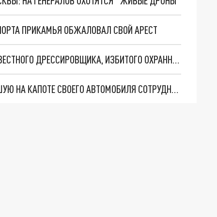
ОСКВЫ: НА ГЕНЕРАЛОВ ОХОТЯТСЯ "ЖИВЫЕ ДРОНЫ"
ПОРТА ПРИКАМЬЯ ОБЖАЛОВАЛ СВОЙ АРЕСТ
МЕДИКИ ПОПЫТАЛИСЬ ВЫВЕСТИ ИЗ КОМЫ ИЗВЕСТНОГО ДРЕССИРОВЩИКА, ИЗБИТОГО ОХРАННИКОМ-МИГРАНТОМ В ПЕРМИ
В ПРИКАМЬЕ ОСУДИЛИ ЖЕНЩИНУ, ПРОКАТИВШУЮ НА КАПОТЕ СВОЕГО АВТОМОБИЛЯ СОТРУДНИКА ГИБДД