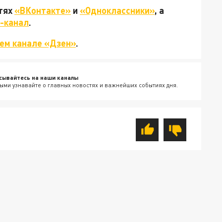
етях
«ВКонтакте»
и
«Одноклассники»
, а
-канал
.
ем канале «Дзен»
.
сывайтесь на наши каналы
ыми узнавайте о главных новостях и важнейших событиях дня.