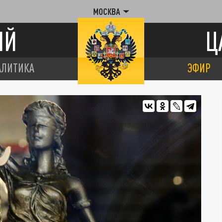
МОСКВА
ИЙ
Ц
АЛИТИКА
ЭФИР