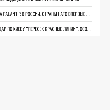
"ОЧЕНЬ ПЛОХИЕ НОВОСТИ": БОЛЬШАЯ ОШИБКА PALANTIR В РОССИИ. СТРАНЫ НАТО ВПЕРВЫЕ ЗА СВО ОСТАНОВИЛИ ПОСТАВКИ ОРУЖИЯ. ВСУ ТЕРЯЮТ ПРИГРАНИЧЬЕ?
"ТЕРПЕНИЕ ПУТИНА ЛОПНУЛО". РЕКОРДНЫЙ УДАР ПО КИЕВУ "ПЕРЕСЁК КРАСНЫЕ ЛИНИИ". ОСОБЫЕ СПЕЦЫ КНДР НА ЛБС? ТАЙНЫЕ ПЕРЕГОВОРЫ ЕВРОПЫ И МОСКВЫ