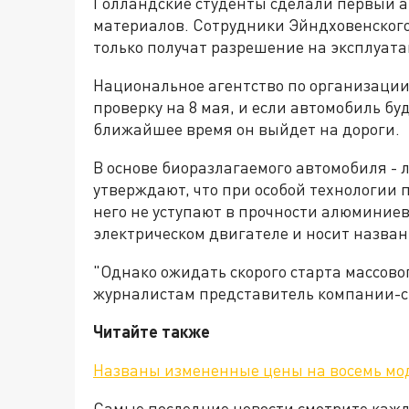
Голландские студенты сделали первый 
материалов. Сотрудники Эйндховенского
только получат разрешение на эксплуат
Национальное агентство по организаци
проверку на 8 мая, и если автомобиль бу
ближайшее время он выйдет на дороги.
В основе биоразлагаемого автомобиля - 
утверждают, что при особой технологии
него не уступают в прочности алюминие
электрическом двигателе и носит назва
"Однако ожидать скорого старта массовог
журналистам представитель компании-с
Читайте также
Названы измененные цены на восемь мо
Самые последние новости смотрите каж