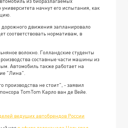
автомобиль из биоразлагаемых
 университета начнут его испытания, как
ацию.
и дорожного движения запланировало
дет соответствовать нормативам, в
льняное волокно. Голландские студенты
 производства составные части машины из
вым. Автомобиль также работает на
ние "Лина".
о производства не стоит", - заявил
понсора TomTom Карло ван де Вейе.
делей ведущих автобрендов России
дый час
в эфире телеканала Царьград
.