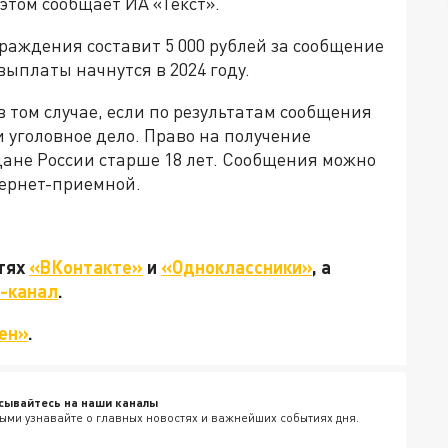
этом сообщает ИА «Текст».
граждения составит 5 000 рублей за сообщение
ыплаты начнутся в 2024 году.
 том случае, если по результатам сообщения
 уголовное дело. Право на получение
ане России старше 18 лет. Сообщения можно
тернет-приемной.
етях
«ВКонтакте»
и
«Одноклассники»
, а
-канал
.
ен»
.
сывайтесь на наши каналы
ыми узнавайте о главных новостях и важнейших событиях дня.