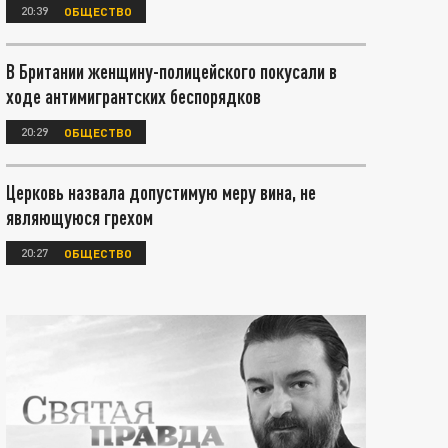
20:39
ОБЩЕСТВО
В Британии женщину-полицейского покусали в
ходе антимигрантских беспорядков
20:29
ОБЩЕСТВО
Церковь назвала допустимую меру вина, не
являющуюся грехом
20:27
ОБЩЕСТВО