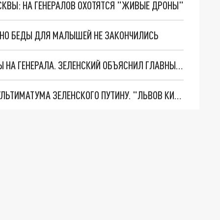
ОСКВЫ: НА ГЕНЕРАЛОВ ОХОТЯТСЯ "ЖИВЫЕ ДРОНЫ"
. НО БЕДЫ ДЛЯ МАЛЫШЕЙ НЕ ЗАКОНЧИЛИСЬ
"МЫ ВАС ЗАСТАВИМ": ЖУТКИЕ ДЕТАЛИ ОХОТЫ НА ГЕНЕРАЛА. ЗЕЛЕНСКИЙ ОБЪЯСНИЛ ГЛАВНЫЙ СМЫСЛ ТЕРАКТА В ЦЕНТРЕ МОСКВЫ
НОВОЕ МАСШТАБНЕЙШЕЕ НАСТУПЛЕНИЕ. ТРИ УЛЬТИМАТУМА ЗЕЛЕНСКОГО ПУТИНУ. "ЛЬВОВ КИМА" ПОСТАВЯТ НА ПВО? ГЛОБАЛЬНЫЙ ПРОРЫВ ПОД ЗАПОРОЖЬЕМ