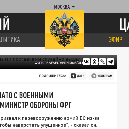
МОСКВА
ИЙ
Ц
АЛИТИКА
ЭФИР
ФОТО: RAFAEL HENRIQUE/GLOBALLOOKPRESS
ПОДПИШИТЕСЬ:
НАТО С ВОЕННЫМИ
МИНИСТР ОБОРОНЫ ФРГ
ризвал к перевооружению армий ЕС из-за
чтобы наверстать упущенное", - сказал он.