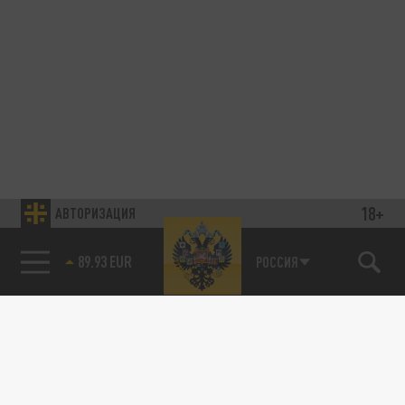
18+
АВТОРИЗАЦИЯ
89.93 EUR
РОССИЯ