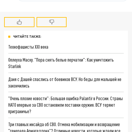
ЧИТАЙТЕ ТАКЖЕ:
Технофашисты XXI века
Оплеуха Маску. "Пора снять белые перчатки": Как уничтожить
Starlink
Даня с Дашей спаслись от боевиков ВСУ. Но беды для малышей не
закончились
"Очень плохие новости": Большая ошибка Palantir в России. Страны
НАТО впервые за СВО остановили поставки оружия. ВСУ теряют
приграничье?
Три главных инсайда об СВО. Отмена мобилизации и возвращение
"генерала Армагеддона"? Отличные новости, которые ждали все