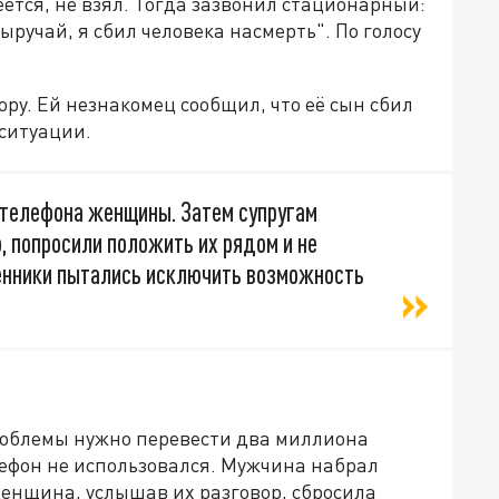
еется, не взял. Тогда зазвонил стационарный:
ыручай, я сбил человека насмерть". По голосу
ру. Ей незнакомец сообщил, что её сын сбил
 ситуации.
 телефона женщины. Затем супругам
, попросили положить их рядом и не
енники пытались исключить возможность
роблемы нужно перевести два миллиона
лефон не использовался. Мужчина набрал
 Женщина, услышав их разговор, сбросила