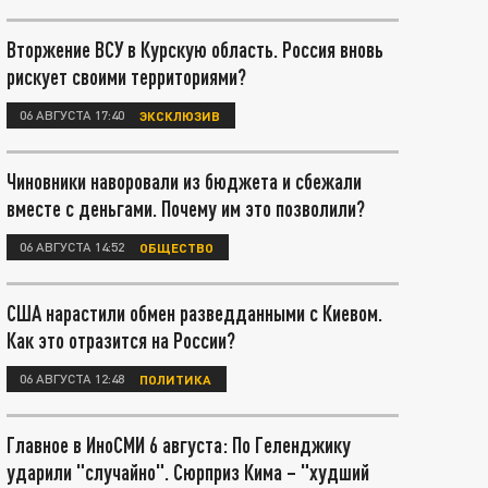
Вторжение ВСУ в Курскую область. Россия вновь
рискует своими территориями?
06 АВГУСТА 17:40
ЭКСКЛЮЗИВ
Чиновники наворовали из бюджета и сбежали
вместе с деньгами. Почему им это позволили?
06 АВГУСТА 14:52
ОБЩЕСТВО
США нарастили обмен разведданными с Киевом.
Как это отразится на России?
06 АВГУСТА 12:48
ПОЛИТИКА
Главное в ИноСМИ 6 августа: По Геленджику
ударили "случайно". Сюрприз Кима – "худший