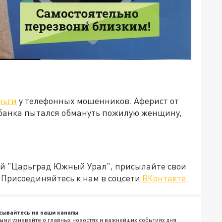
ньги
у телефонных мошенников. Аферист от
 банка пытался обмануть пожилую женщину,
ией "Царьград Южный Урал", присылайте свои
Присоединяйтесь к нам в соцсети
ВКонтакте
.
сывайтесь на наши каналы
ыми узнавайте о главных новостях и важнейших событиях дня.