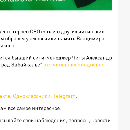
есть героев СВО есть и в других читинских
ым образом увековечили память Владимира
икова.
овится бывший сити-менеджер Читы Александр
ьград Забайкалье"
экс-чиновник ежедневно
акте
,
Одноклассники
,
Telegram
.
ам все самое интересное.
рисылайте свои наблюдения, вопросы, новости