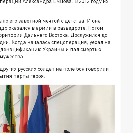
перации Александра Емцова. В 2012 году их
ло его заветной мечтой с детства. И она
др оказался в армии в разведроте. Потом
рритории Дальнего Востока. Дослужился до
ки. Когда началась спецоперация, уехал на
и денацификацию Украины и пал смертью
мужества.
других русских солдат на поле боя говорили
ытия парты героя.