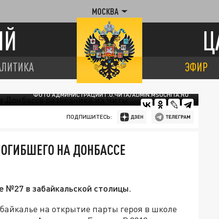
МОСКВА
ИЙ
Ц
АЛИТИКА
ЭФИР
ФОТО АДМИНИСТРАЦИИ Г.О.ЧИТА/ADMIN.MSUCHITA.RU
ПОДПИШИТЕСЬ:
ПОГИБШЕГО НА ДОНБАССЕ
е №27 в забайкальской столицы.
байкалье на открытие парты героя в школе