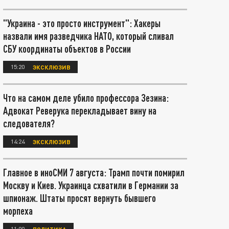
"Украина - это просто инструмент": Хакеры
назвали имя разведчика НАТО, который сливал
СБУ координаты объектов в России
15:20
ЭКСКЛЮЗИВ
Что на самом деле убило профессора Зезина:
Адвокат Реверука перекладывает вину на
следователя?
14:24
ЭКСКЛЮЗИВ
Главное в иноСМИ 7 августа: Трамп почти помирил
Москву и Киев. Украинца схватили в Германии за
шпионаж. Штаты просят вернуть бывшего
морпеха
11:00
ПОЛИТИКА