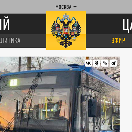
МОСКВА
ИЙ
Ц
АЛИТИКА
ЭФИР