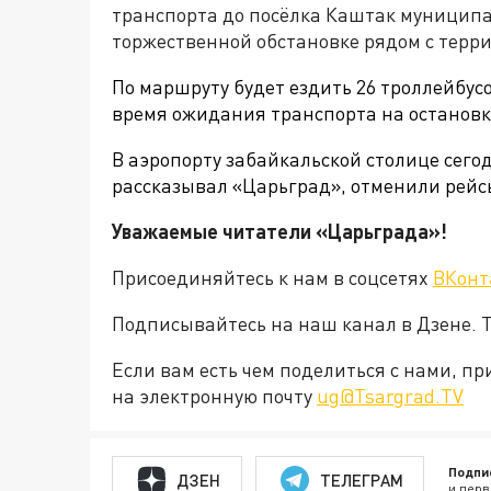
транспорта до посёлка Каштак муниципа
торжественной обстановке рядом с терри
По маршруту будет ездить 26 троллейбус
время ожидания транспорта на остановк
В аэропорту забайкальской столице сего
рассказывал «Царьград», отменили рейс
Уважаемые читатели «Царьграда»!
Присоединяйтесь к нам в соцсетях
ВКонт
Подписывайтесь на наш канал в Дзене. Т
Если вам есть чем поделиться с нами, п
на электронную почту
ug@Tsargrad.TV
Подпи
ДЗЕН
ТЕЛЕГРАМ
и перв