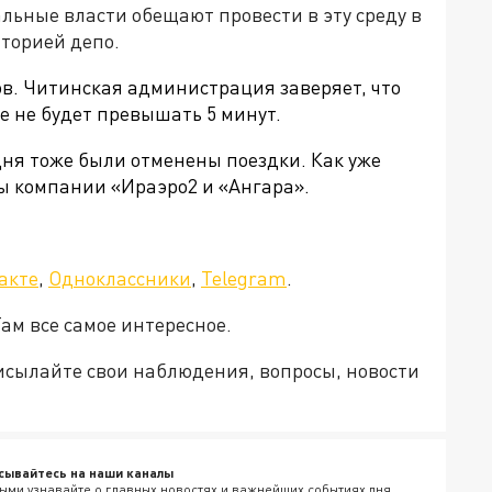
льные власти обещают провести в эту среду в
торией депо.
ов. Читинская администрация заверяет, что
е не будет превышать 5 минут.
дня тоже были отменены поездки. Как уже
ы компании «Ираэро2 и «Ангара».
акте
,
Одноклассники
,
Telegram
.
ам все самое интересное.
рисылайте свои наблюдения, вопросы, новости
сывайтесь на наши каналы
ыми узнавайте о главных новостях и важнейших событиях дня.