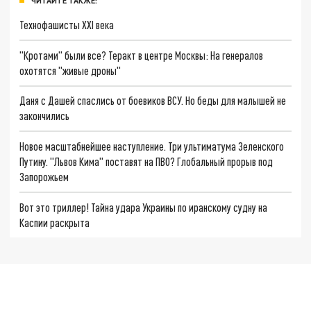
ЧИТАЙТЕ ТАКЖЕ:
Технофашисты XXI века
"Кротами" были все? Теракт в центре Москвы: На генералов
охотятся "живые дроны"
Даня с Дашей спаслись от боевиков ВСУ. Но беды для малышей не
закончились
Новое масштабнейшее наступление. Три ультиматума Зеленского
Путину. "Львов Кима" поставят на ПВО? Глобальный прорыв под
Запорожьем
Вот это триллер! Тайна удара Украины по иранскому судну на
Каспии раскрыта