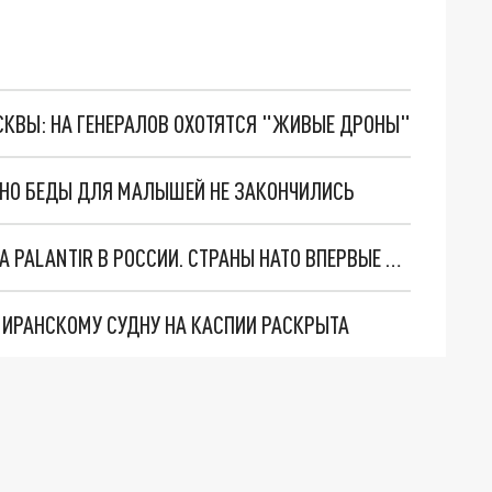
ОСКВЫ: НА ГЕНЕРАЛОВ ОХОТЯТСЯ "ЖИВЫЕ ДРОНЫ"
. НО БЕДЫ ДЛЯ МАЛЫШЕЙ НЕ ЗАКОНЧИЛИСЬ
"ОЧЕНЬ ПЛОХИЕ НОВОСТИ": БОЛЬШАЯ ОШИБКА PALANTIR В РОССИИ. СТРАНЫ НАТО ВПЕРВЫЕ ЗА СВО ОСТАНОВИЛИ ПОСТАВКИ ОРУЖИЯ. ВСУ ТЕРЯЮТ ПРИГРАНИЧЬЕ?
О ИРАНСКОМУ СУДНУ НА КАСПИИ РАСКРЫТА