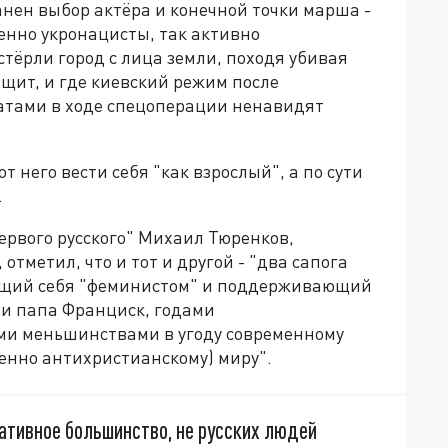
анен выбор актёра и конечной точки марша -
менно укронацисты, так активно
тёрли город с лица земли, походя убивая
щит, и где киевский режим после
атами в ходе спецоперации ненавидят
от него вести себя "как взрослый", а по сути
.
ервого русского" Михаил Тюренков,
отметил, что и тот и другой - "два сапога
ующий себя "феминистом" и поддерживающий
 и папа Франциск, годами
и меньшинствами в угоду современному
венно антихристианскому) миру".
ативное большинство, не русских людей