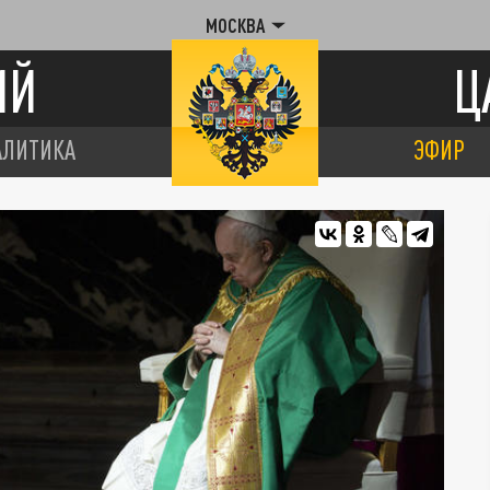
МОСКВА
ИЙ
Ц
АЛИТИКА
ЭФИР