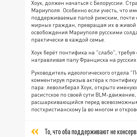
Хоук, должен начаться с Белоруссии. Стр
Мариуполя. Особенно если учесть, что и
поддерживаемые папой римским, почти с
мирных граждан, превращая их в живой 
освобождения Мариуполя русскими солд
практически в каждой семье.
Хоук берёт понтифика на "слабо", требуя 
натравливая папу Франциска на русских
Руководитель идеологического отдела "П
комментируя призыв актёра к понтифику, 
пара: леволиберал Хоук, открыто имен
расистское по своей сути BLM-движение,
расшаркивающийся перед всевозможным
постхристианскому (а во многом и откро
То, что оба поддерживают не консерв