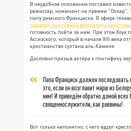
В неудобное положение поставил извест
режиссёр, номинант на премии "Оскар", "
папу римского Франциска. В эфире теле
призвал понтифика возглавить крестовы
готовность пойти за ним. При этом Хоук
Ассизского, который в начале XIII века о
христианство султана аль-Камиля.
Дословно призыв актёра к понтифику зву
Папа Франциск должен последовать п
это, если он возглавит марш из Белор
ним! И приведём обратно домой всех 
священнослужители, как раввины!
Вот только непонятно, с чего вдруг крес