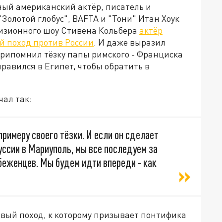
ный американский актёр, писатель и
Золотой глобус", BAFTA и "Тони" Итан Хоук
визионного шоу Стивена Кольбера
актёр
й поход против России
. И даже выразил
 припомнил тёзку папы римского - Франциска
тправился в Египет, чтобы обратить в
чал так:
римеру своего тёзки. И если он сделает
уссии в Мариуполь, мы все последуем за
беженцев. Мы будем идти впереди - как
товый поход, к которому призывает понтифика