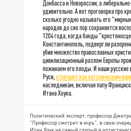
Донбасса и Новороссии, а либерально
удивительно. А вот проговорка про к
сколько угодно называть его "мирным
народов до сих пор сохраняется восп
1204 года, когда банды "крестоносц
Константинополь, подвергли разорени
убив множество православных христиан
цивилизационный разлом Европы прои
пожинаем его плоды. И наши русские
Руси,
отвечают как католическим вар
наследникам, включая папу Франциска
Итана Хоука.
Политический эксперт, профессор Дмитр
"Профессор смотрит в мiръ", в свою очере
Итан Хоук не самый глупый в артистическ