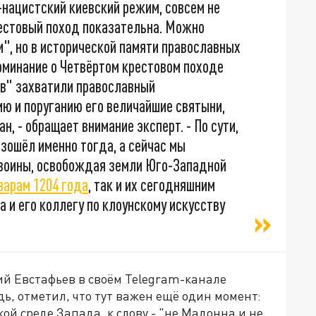
-нацистский киевский режим, совсем не
рестовый поход показательна. Можно
", но в исторической памяти православных
оминание о Четвёртом крестовом походе
ев" захватили православный
ю и поруганию его величайшие святыни,
, - обращает внимание эксперт. - По сути,
зошёл именно тогда, а сейчас мы
 воины, освобождая земли Юго-Западной
варам 1204 года
, так и их сегодняшним
 и его коллегу по клоунскому искусству
ий Евстафьев в своём Telegram-канале
дь, отметил, что тут важен ещё один момент:
ой среде Запада, к слову - "не Мадонна и не