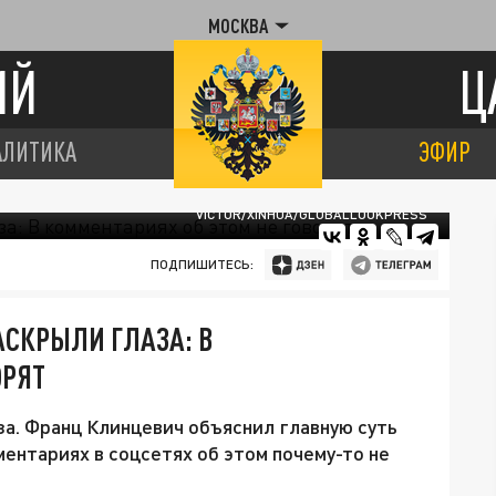
МОСКВА
ИЙ
Ц
АЛИТИКА
ЭФИР
VICTOR/XINHUA/GLOBALLOOKPRESS
ПОДПИШИТЕСЬ:
АСКРЫЛИ ГЛАЗА: В
ОРЯТ
а. Франц Клинцевич объяснил главную суть
ментариях в соцсетях об этом почему-то не