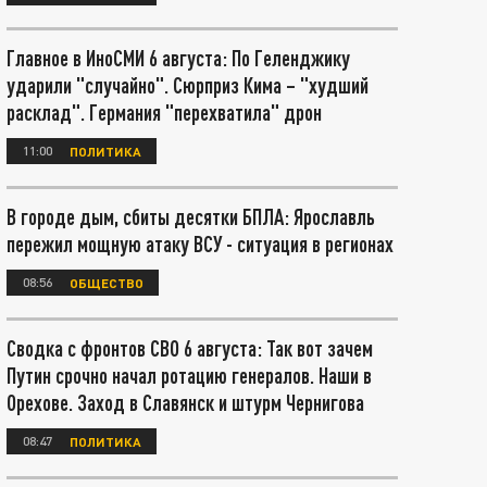
Главное в ИноСМИ 6 августа: По Геленджику
ударили "случайно". Сюрприз Кима – "худший
расклад". Германия "перехватила" дрон
11:00
ПОЛИТИКА
В городе дым, сбиты десятки БПЛА: Ярославль
пережил мощную атаку ВСУ - ситуация в регионах
08:56
ОБЩЕСТВО
Сводка с фронтов СВО 6 августа: Так вот зачем
Путин срочно начал ротацию генералов. Наши в
Орехове. Заход в Славянск и штурм Чернигова
08:47
ПОЛИТИКА