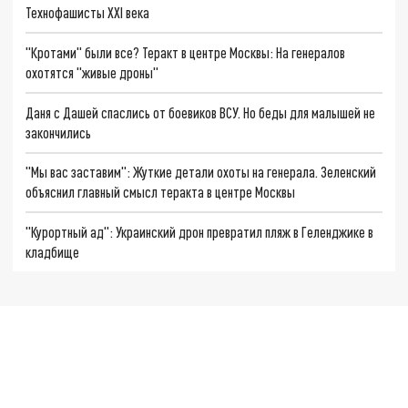
Технофашисты XXI века
"Кротами" были все? Теракт в центре Москвы: На генералов
охотятся "живые дроны"
Даня с Дашей спаслись от боевиков ВСУ. Но беды для малышей не
закончились
"Мы вас заставим": Жуткие детали охоты на генерала. Зеленский
объяснил главный смысл теракта в центре Москвы
"Курортный ад": Украинский дрон превратил пляж в Геленджике в
кладбище