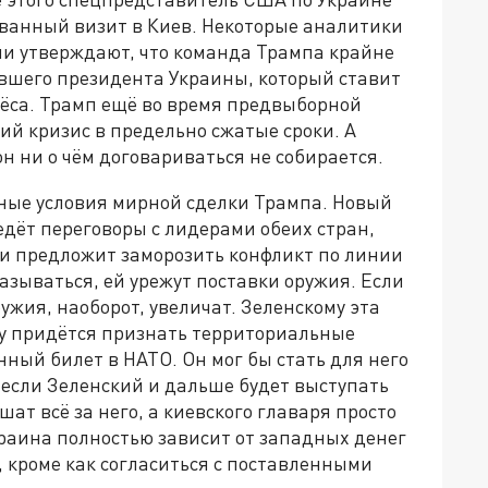
ванный визит в Киев. Некоторые аналитики
ни утверждают, что команда Трампа крайне
шего президента Украины, который ставит
ёса. Трамп ещё во время предвыборной
ий кризис в предельно сжатые сроки. А
н ни о чём договариваться не собирается.
ные условия мирной сделки Трампа. Новый
дёт переговоры с лидерами обеих стран,
в и предложит заморозить конфликт по линии
азываться, ей урежут поставки оружия. Если
ужия, наоборот, увеличат. Зеленскому эта
ему придётся признать территориальные
нный билет в НАТО. Он мог бы стать для него
 если Зеленский и дальше будет выступать
шат всё за него, а киевского главаря просто
краина полностью зависит от западных денег
о, кроме как согласиться с поставленными