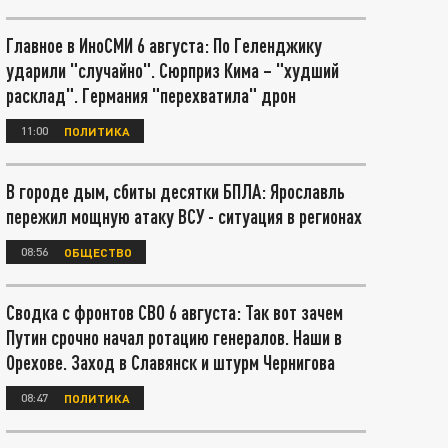
Главное в ИноСМИ 6 августа: По Геленджику
ударили "случайно". Сюрприз Кима – "худший
расклад". Германия "перехватила" дрон
11:00
ПОЛИТИКА
В городе дым, сбиты десятки БПЛА: Ярославль
пережил мощную атаку ВСУ - ситуация в регионах
08:56
ОБЩЕСТВО
Сводка с фронтов СВО 6 августа: Так вот зачем
Путин срочно начал ротацию генералов. Наши в
Орехове. Заход в Славянск и штурм Чернигова
08:47
ПОЛИТИКА