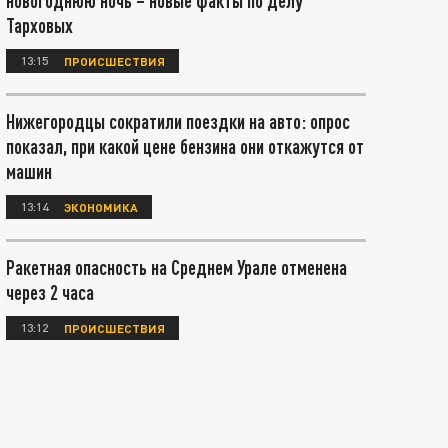
новогоднюю ночь – новые факты по делу
Тарховых
13:15
ПРОИСШЕСТВИЯ
Нижегородцы сократили поездки на авто: опрос
показал, при какой цене бензина они откажутся от
машин
13:14
ЭКОНОМИКА
Ракетная опасность на Среднем Урале отменена
через 2 часа
13:12
ПРОИСШЕСТВИЯ