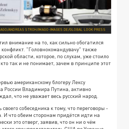
MAGO/ANDREAS STROH/IMAGO-IMAGES.DE/GLOBAL LOOK PRESS
ил внимание на то, как сильно обогатился
я конфликт. "Головнокомандувачу" также
кой области, которое, по слухам, уже стоило
икто так и не понимает, зачем в принципе этот
ервью американскому блогеру Лексу
та России Владимира Путина, активно
дал, что не уважает весь русский народ.
своего собеседника к тому, что переговоры -
. И что обеим сторонам придётся идти на
ски это отверг, заявив, что он ни о чём
ле этого спецпредставитель США по Украине