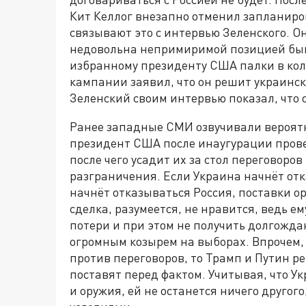
Кит Келлог внезапно отменил запланиро
связывают это с интервью Зеленского. О
недовольна непримиримой позицией быв
избранному президенту США палки в кол
кампании заявил, что он решит украинск
Зеленский своим интервью показал, что о
Ранее западные СМИ озвучивали вероят
президент США после инаугурации прове
после чего усадит их за стол переговоро
разграничения. Если Украина начнёт отк
начнёт отказываться Россия, поставки ор
сделка, разумеется, не нравится, ведь 
потери и при этом не получить долгожда
огромным козырем на выборах. Впрочем,
против переговоров, то Трамп и Путин ре
поставят перед фактом. Учитывая, что У
и оружия, ей не останется ничего другог