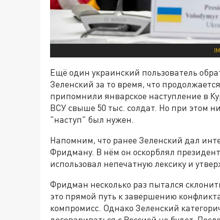
I
Ещё один украинский пользователь обрат
Зеленский за то время, что продолжаетс
припомнили январское наступление в Курс
ВСУ свыше 50 тыс. солдат. Но при этом н
"наступ" был нужен.
Напомним, что ранее Зеленский дал инт
Фридману. В нём он оскорблял президен
использовал непечатную лексику и утверж
Фридман несколько раз пытался склонить 
это прямой путь к завершению конфликта
компромисс. Однако Зеленский категориче
договариваться с Россией не будет. Пос