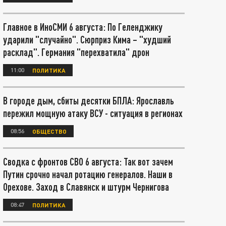
Главное в ИноСМИ 6 августа: По Геленджику
ударили "случайно". Сюрприз Кима – "худший
расклад". Германия "перехватила" дрон
11:00
ПОЛИТИКА
В городе дым, сбиты десятки БПЛА: Ярославль
пережил мощную атаку ВСУ - ситуация в регионах
08:56
ОБЩЕСТВО
Сводка с фронтов СВО 6 августа: Так вот зачем
Путин срочно начал ротацию генералов. Наши в
Орехове. Заход в Славянск и штурм Чернигова
08:47
ПОЛИТИКА