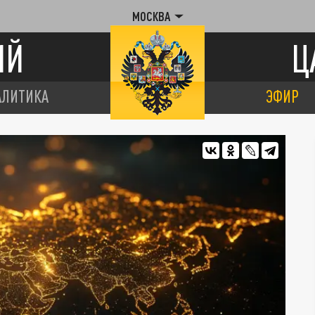
МОСКВА
ИЙ
Ц
АЛИТИКА
ЭФИР