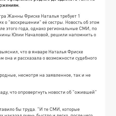
ержениям.
тра Жанны Фриске Наталья требует 1
 о "воскрешении" её сестры. Новость об этом
але этого года, однако региональные СМИ, по
нчины Юлии Началовой, решили напомнить о
выяснил, что в январе Наталья Фриске
м она и рассказала о возможности судебного
родные, несмотря на заявленное, так и не
аду, что опровергнуть новости об "ожившей"
авило бы труда. "И те СМИ, которые
х наказал очень быстро и легко, после чего