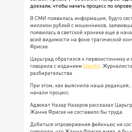
доехали, чтобы начать процесс по опров
В СМИ появилась информация, будто сес
миллион рублей с мошенников, заявивших
появилась в светской хронике ещё в нач
всей видимости на фоне трагической ко
Фриске.
Царьград обратился к первоисточнику и 
говорила с изданием
StarHit
. Журналиста
разбирательства.
При этом, как выяснила наша редакция, 
начали процесс.
Адвокат Назар Назаров рассказал Царьгр
Жанне Фриске не составило бы труда.
Добиться опровержения фейкньюс не сост
говорили, что Жанна Фриске жива, я бы и