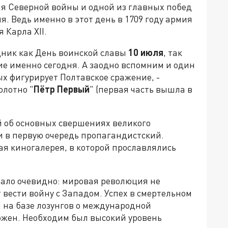
ия Северной войны и одной из главных побед
я. Ведь именно в этот день в 1709 году армия
 Карла XII.
дник как День воинской славы
10 июля
, так
ие именно сегодня. А заодно вспомним и один
ых фигурирует Полтавское сражение, -
олотно "
Пётр Первый
" (первая часть вышла в
й об основных свершениях великого
 и в первую очередь пропагандистский.
ая киногалерея, в которой прославлялись
стало очевидно: мировая революция не
 вести войну с Западом. Успех в смертельном
 на базе лозунгов о международной
ожен. Необходим был высокий уровень