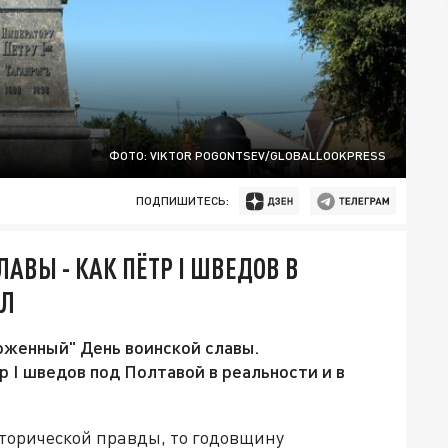
ФОТО: VIKTOR POGONTSEV/GLOBALLOOKPRESS
ПОДПИШИТЕСЬ:
АВЫ - КАК ПЁТР I ШВЕДОВ В
АЛ
ложенный" День воинской славы.
 I шведов под Полтавой в реальности и в
исторической правды, то годовщину