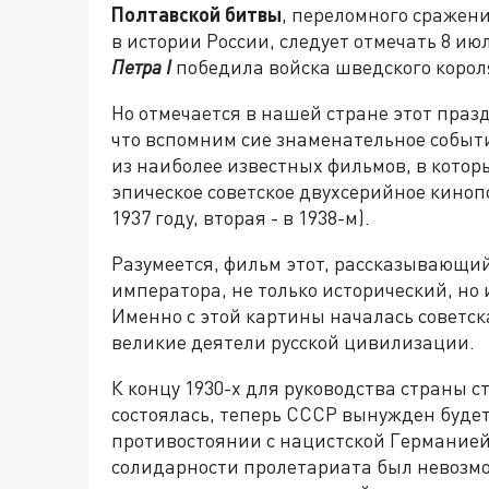
Полтавской битвы
, переломного сражен
в истории России, следует отмечать 8 июл
Петра I
победила войска шведского короля
Но отмечается в нашей стране этот праз
что вспомним сие знаменательное событ
из наиболее известных фильмов, в котор
эпическое советское двухсерийное киноп
1937 году, вторая - в 1938-м).
Разумеется, фильм этот, рассказывающи
императора, не только исторический, но
Именно с этой картины началась советск
великие деятели русской цивилизации.
К концу 1930-х для руководства страны 
состоялась, теперь СССР вынужден будет
противостоянии с нацистской Германией
солидарности пролетариата был невозм