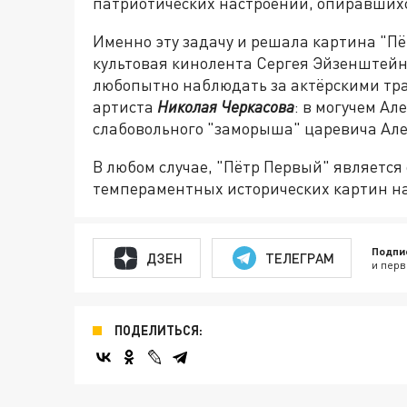
патриотических настроений, опиравшихс
Именно эту задачу и решала картина "П
культовая кинолента Сергея Эйзенштейн
любопытно наблюдать за актёрскими тр
артиста
Николая Черкасова
: в могучем Ал
слабовольного "заморыша" царевича Алек
В любом случае, "Пётр Первый" является
темпераментных исторических картин н
Подпи
ДЗЕН
ТЕЛЕГРАМ
и перв
ПОДЕЛИТЬСЯ: