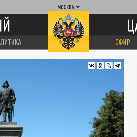
МОСКВА
ИЙ
Ц
АЛИТИКА
ЭФИР