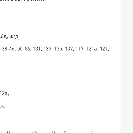
6д, ж/д;
8-46, 50-56, 131, 133, 135, 137, 117, 121а, 121,
12а;
ск.