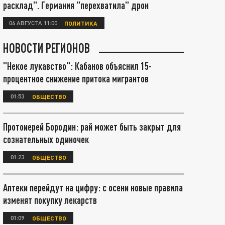
расклад". Германия "перехватила" дрон
06 АВГУСТА 11:00
ПОЛИТИКА
НОВОСТИ РЕГИОНОВ
"Некое лукавство": Кабанов объяснил 15-
процентное снижение притока мигрантов
01:53
ОБЩЕСТВО
Протоиерей Бородин: рай может быть закрыт для
сознательных одиночек
01:23
ОБЩЕСТВО
Аптеки перейдут на цифру: с осени новые правила
изменят покупку лекарств
01:09
ОБЩЕСТВО