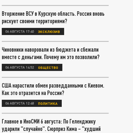
Вторжение ВСУ в Курскую область. Россия вновь
рискует своими территориями?
06 АВГУСТА 17:40
ЭКСКЛЮЗИВ
Чиновники наворовали из бюджета и сбежали
вместе с деньгами. Почему им это позволили?
06 АВГУСТА 14:52
ОБЩЕСТВО
США нарастили обмен разведданными с Киевом.
Как это отразится на России?
06 АВГУСТА 12:48
ПОЛИТИКА
Главное в ИноСМИ 6 августа: По Геленджику
ударили "случайно". Сюрприз Кима – "худший