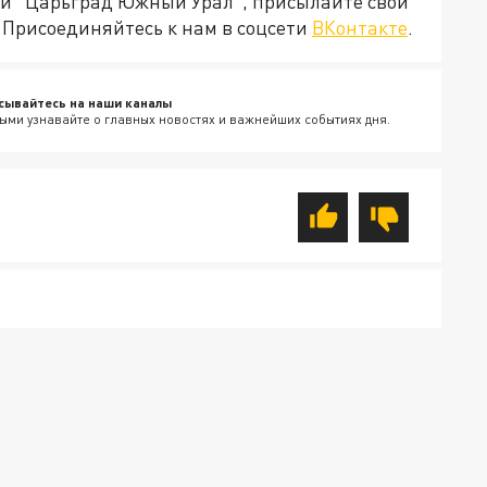
ией "Царьград Южный Урал", присылайте свои
Присоединяйтесь к нам в соцсети
ВКонтакте
.
сывайтесь на наши каналы
ыми узнавайте о главных новостях и важнейших событиях дня.