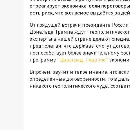
отреагирует экономика, если переговоры
есть риск, что желаемое выдаётся за де
От грядущей встречи президента Росси
Дональда Трампа ждут "геополитическог
эксперты в нашей стране делают специа
предполагая, что державы смогут догово
поспособствует более значительному росту
программе
"Царьград. Главное"
экономич
Впрочем, звучит и такое мнение, что есл
определённые договорённости, то в даль
никакого геополитического чуда, соответс