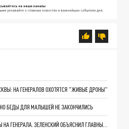
сывайтесь на наши каналы
ыми узнавайте о главных новостях и важнейших событиях дня.
ОСКВЫ: НА ГЕНЕРАЛОВ ОХОТЯТСЯ "ЖИВЫЕ ДРОНЫ"
. НО БЕДЫ ДЛЯ МАЛЫШЕЙ НЕ ЗАКОНЧИЛИСЬ
"МЫ ВАС ЗАСТАВИМ": ЖУТКИЕ ДЕТАЛИ ОХОТЫ НА ГЕНЕРАЛА. ЗЕЛЕНСКИЙ ОБЪЯСНИЛ ГЛАВНЫЙ СМЫСЛ ТЕРАКТА В ЦЕНТРЕ МОСКВЫ