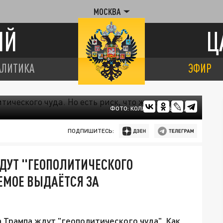
МОСКВА
ИЙ
Ц
АЛИТИКА
ЭФИР
ФОТО: КОЛЛАЖ ЦАРЬГРАДА
ПОДПИШИТЕСЬ:
ЖДУТ "ГЕОПОЛИТИЧЕСКОГО
АЕМОЕ ВЫДАЁТСЯ ЗА
 Трампа ждут "геополитического чуда". Как