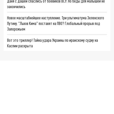
Даня с Дашей спаслись от боевиков ВСУ. Но беды для малышей не
закончились
Новое масштабнейшее наступление. Три ультиматума Зеленского
Путину. "Львов Кима" поставят на ПВО? Глобальный прорыв под
Запорожьем
Вот это триллер! Тайна удара Украины по иранскому судну на
Каспии раскрыта