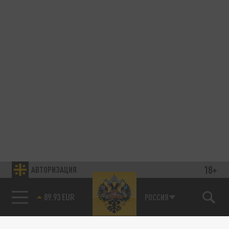
18+
АВТОРИЗАЦИЯ
89.93 EUR
РОССИЯ