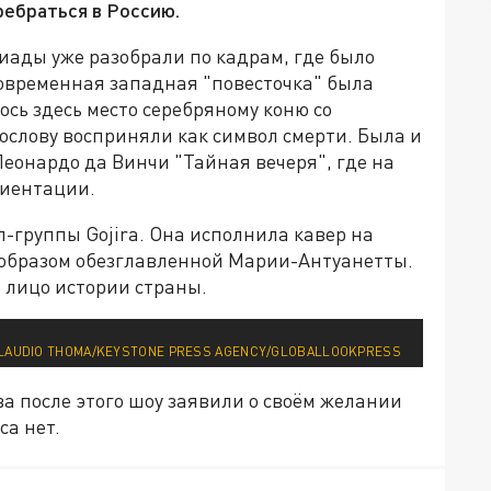
ребраться в Россию.
ады уже разобрали по кадрам, где было
овременная западная "повесточка" была
сь здесь место серебряному коню со
гослову восприняли как символ смерти. Была и
еонардо да Винчи "Тайная вечеря", где на
риентации.
-группы Gojira. Она исполнила кавер на
 образом обезглавленной Марии-Антуанетты.
 лицо истории страны.
LAUDIO THOMA/KEYSTONE PRESS AGENCY/GLOBALLOOKPRESS
а после этого шоу заявили о своём желании
са нет.