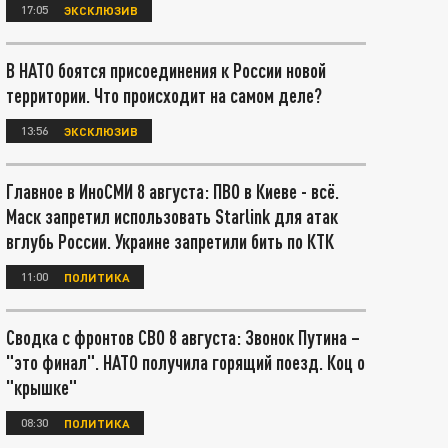
17:05
ЭКСКЛЮЗИВ
В НАТО боятся присоединения к России новой
территории. Что происходит на самом деле?
13:56
ЭКСКЛЮЗИВ
Главное в ИноСМИ 8 августа: ПВО в Киеве - всё.
Маск запретил использовать Starlink для атак
вглубь России. Украине запретили бить по КТК
11:00
ПОЛИТИКА
Сводка с фронтов СВО 8 августа: Звонок Путина –
"это финал". НАТО получила горящий поезд. Коц о
"крышке"
08:30
ПОЛИТИКА