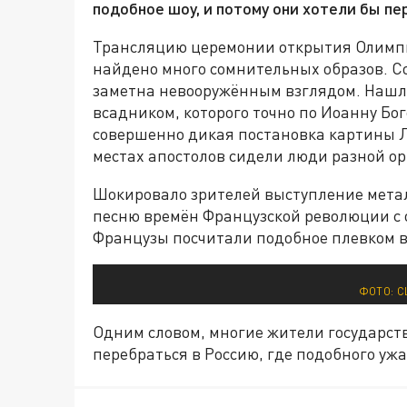
подобное шоу, и потому они хотели бы пе
Трансляцию церемонии открытия Олимпи
найдено много сомнительных образов. С
заметна невооружённым взглядом. Нашло
всадником, которого точно по Иоанну Бо
совершенно дикая постановка картины Л
местах апостолов сидели люди разной о
Шокировало зрителей выступление метал
песню времён Французской революции с
Французы посчитали подобное плевком в
ФОТО: C
Одним словом, многие жители государств
перебраться в Россию, где подобного ужа