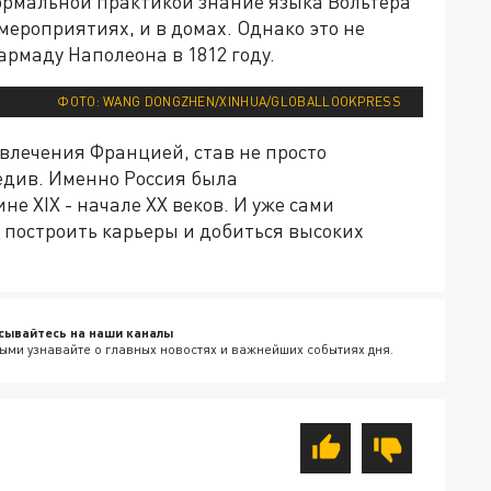
нормальной практикой знание языка Вольтера
мероприятиях, и в домах. Однако это не
рмаду Наполеона в 1812 году.
ФОТО: WANG DONGZHEN/XINHUA/GLOBALLOOKPRESS
увлечения Францией, став не просто
редив. Именно Россия была
е XIX - начале XX веков. И уже сами
ы построить карьеры и добиться высоких
сывайтесь на наши каналы
ыми узнавайте о главных новостях и важнейших событиях дня.