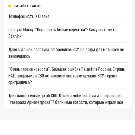
ЧИТАЙТЕ ТАКЖЕ:
Технофашисты XXI века
Оплеуха Маску. "Пора снять белые перчатки": Как уничтожить
Starlink
Даня с Дашей спаслись от боевиков ВСУ. Но беды для малышей не
закончились
"Очень плохие новости": Большая ошибка Palantir в России. Страны
НАТО впервые за СВО остановили поставки оружия. ВСУ теряют
приграничье?
Три главных инсайда об СВО. Отмена мобилизации и возвращение
"генерала Армагеддона"? Отличные новости, которые ждали все