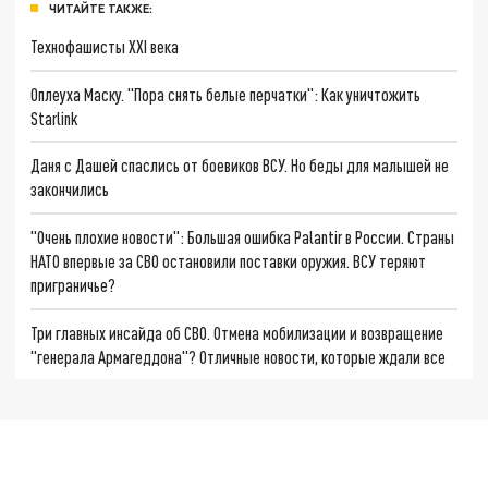
ЧИТАЙТЕ ТАКЖЕ:
Технофашисты XXI века
Оплеуха Маску. "Пора снять белые перчатки": Как уничтожить
Starlink
Даня с Дашей спаслись от боевиков ВСУ. Но беды для малышей не
закончились
"Очень плохие новости": Большая ошибка Palantir в России. Страны
НАТО впервые за СВО остановили поставки оружия. ВСУ теряют
приграничье?
Три главных инсайда об СВО. Отмена мобилизации и возвращение
"генерала Армагеддона"? Отличные новости, которые ждали все