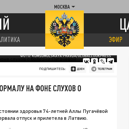
МОСКВА
ИЙ
Ц
АЛИТИКА
ЭФИР
ФОТО: KOMSOMOLSKAYA PRAVDA/GLOBALLOOKPRESS
ПОДПИШИТЕСЬ:
ЮРМАЛУ НА ФОНЕ СЛУХОВ О
стоянии здоровья 74-летней Аллы Пугачёвой
ервала отпуск и прилетела в Латвию.