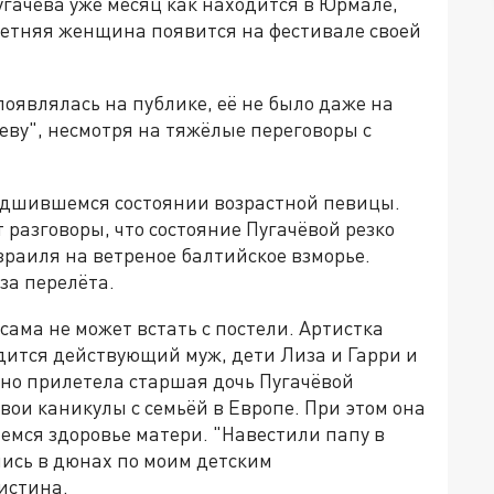
гачёва уже месяц как находится в Юрмале,
летняя женщина появится на фестивале своей
появлялась на публике, её не было даже на
еву", несмотря на тяжёлые переговоры с
худшившемся состоянии возрастной певицы.
 разговоры, что состояние Пугачёвой резко
зраиля на ветреное балтийское взморье.
-за перелёта.
сама не может встать с постели. Артистка
ходится действующий муж, дети Лиза и Гарри и
пно прилетела старшая дочь Пугачёвой
вои каникулы с семьёй в Европе. При этом она
емся здоровье матери. "Навестили папу в
лись в дюнах по моим детским
истина.