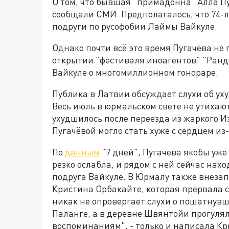
О том, что бывшая "примадонна" Алла Пу
сообщали СМИ. Предполагалось, что 74-
подруги по русофобии Лаймы Вайкуле.
Однако почти всё это время Пугачёва не 
открытии "фестиваля иноагентов" "Ранд
Вайкуле о многомиллионном гонораре.
Публика в Латвии обсуждает слухи об у
Весь июль в юрмальском свете не утихают
ухудшилось после переезда из жаркого И
Пугачёвой могло стать хуже с сердцем из
По
данным
"7 дней", Пугачёва якобы уже 
резко ослабла, и рядом с ней сейчас на
подруга Вайкуле. В Юрмалу также внеза
Кристина Орбакайте, которая прервала с
никак не опровергает слухи о пошатнувш
Паланге, а в деревне Швянтойи прогуля
воспоминаниям", - только и написала Кр