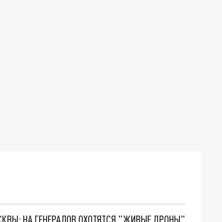
ОСКВЫ: НА ГЕНЕРАЛОВ ОХОТЯТСЯ "ЖИВЫЕ ДРОНЫ"