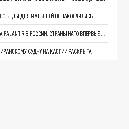
. НО БЕДЫ ДЛЯ МАЛЫШЕЙ НЕ ЗАКОНЧИЛИСЬ
"ОЧЕНЬ ПЛОХИЕ НОВОСТИ": БОЛЬШАЯ ОШИБКА PALANTIR В РОССИИ. СТРАНЫ НАТО ВПЕРВЫЕ ЗА СВО ОСТАНОВИЛИ ПОСТАВКИ ОРУЖИЯ. ВСУ ТЕРЯЮТ ПРИГРАНИЧЬЕ?
О ИРАНСКОМУ СУДНУ НА КАСПИИ РАСКРЫТА