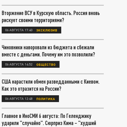
Вторжение ВСУ в Курскую область. Россия вновь
рискует своими территориями?
06 АВГУСТА 17:40
ЭКСКЛЮЗИВ
Чиновники наворовали из бюджета и сбежали
вместе с деньгами. Почему им это позволили?
06 АВГУСТА 14:52
ОБЩЕСТВО
США нарастили обмен разведданными с Киевом.
Как это отразится на России?
06 АВГУСТА 12:48
ПОЛИТИКА
Главное в ИноСМИ 6 августа: По Геленджику
ударили "случайно". Сюрприз Кима – "худший