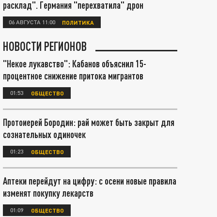
расклад". Германия "перехватила" дрон
06 АВГУСТА 11:00
ПОЛИТИКА
НОВОСТИ РЕГИОНОВ
"Некое лукавство": Кабанов объяснил 15-
процентное снижение притока мигрантов
01:53
ОБЩЕСТВО
Протоиерей Бородин: рай может быть закрыт для
сознательных одиночек
01:23
ОБЩЕСТВО
Аптеки перейдут на цифру: с осени новые правила
изменят покупку лекарств
01:09
ОБЩЕСТВО