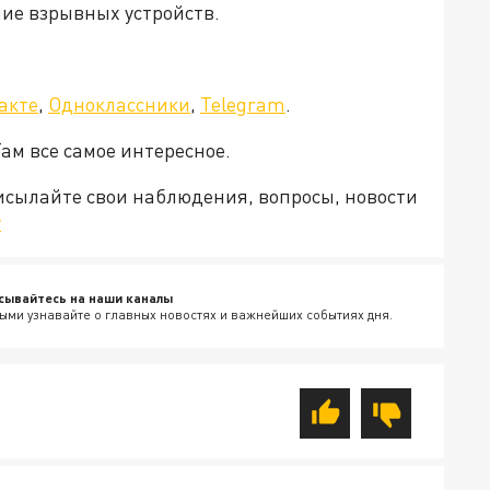
ние взрывных устройств.
акте
,
Одноклассники
,
Telegram
.
Там все самое интересное.
рисылайте свои наблюдения, вопросы, новости
v
сывайтесь на наши каналы
ыми узнавайте о главных новостях и важнейших событиях дня.