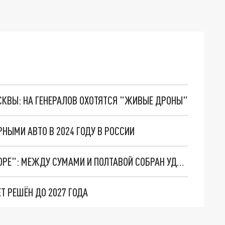
ОСКВЫ: НА ГЕНЕРАЛОВ ОХОТЯТСЯ "ЖИВЫЕ ДРОНЫ"
РНЫМИ АВТО В 2024 ГОДУ В РОССИИ
"ЭТО НАШ ПОСЛЕДНИЙ БОЙ, ТРУПОВ БУДЕТ МОРЕ": МЕЖДУ СУМАМИ И ПОЛТАВОЙ СОБРАН УДАРНЫЙ КУЛАК. К НАСТУПЛЕНИЮ ВСЁ ГОТОВО – СВОДКА СВО ГЛАЗАМИ ВОЕНКОРОВ
Т РЕШЁН ДО 2027 ГОДА