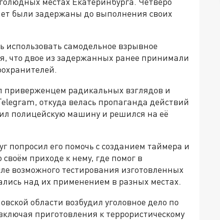
оголюдных местах Екатеринбурга. Четверо
 лет были задержаны до выполнения своих
сь использовать самодельное взрывное
тся, что двое из задержанных ранее принимали
оохранителей.
ал приверженцем радикальных взглядов и
Telegram, откуда велась пропаганда действий
тил полицейскую машину и решился на её
г попросил его помочь с созданием таймера и
своём приходе к нему, где помог в
сле возможного тестирования изготовленных
лись над их применением в разных местах.
вской области возбудил уголовное дело по
 включая приготовления к террористическому