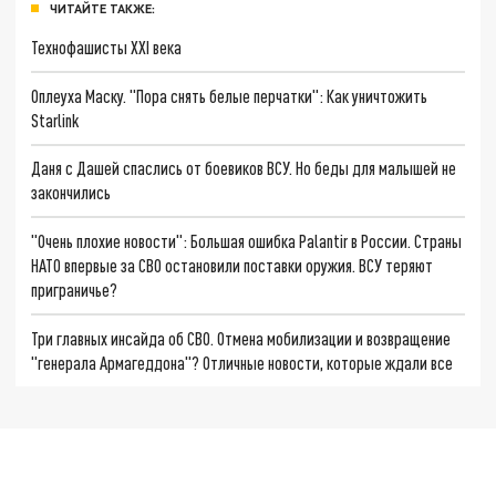
ЧИТАЙТЕ ТАКЖЕ:
Технофашисты XXI века
Оплеуха Маску. "Пора снять белые перчатки": Как уничтожить
Starlink
Даня с Дашей спаслись от боевиков ВСУ. Но беды для малышей не
закончились
"Очень плохие новости": Большая ошибка Palantir в России. Страны
НАТО впервые за СВО остановили поставки оружия. ВСУ теряют
приграничье?
Три главных инсайда об СВО. Отмена мобилизации и возвращение
"генерала Армагеддона"? Отличные новости, которые ждали все