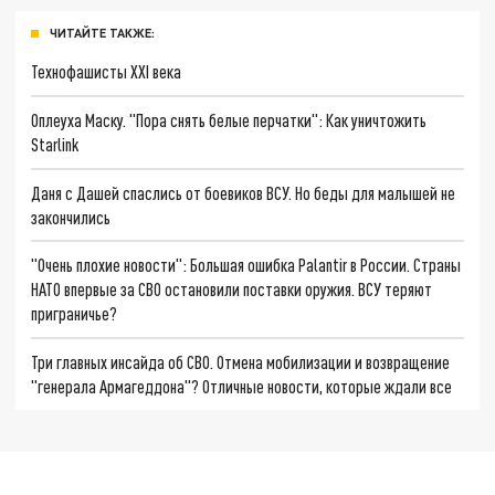
ЧИТАЙТЕ ТАКЖЕ:
Технофашисты XXI века
Оплеуха Маску. "Пора снять белые перчатки": Как уничтожить
Starlink
Даня с Дашей спаслись от боевиков ВСУ. Но беды для малышей не
закончились
"Очень плохие новости": Большая ошибка Palantir в России. Страны
НАТО впервые за СВО остановили поставки оружия. ВСУ теряют
приграничье?
Три главных инсайда об СВО. Отмена мобилизации и возвращение
"генерала Армагеддона"? Отличные новости, которые ждали все