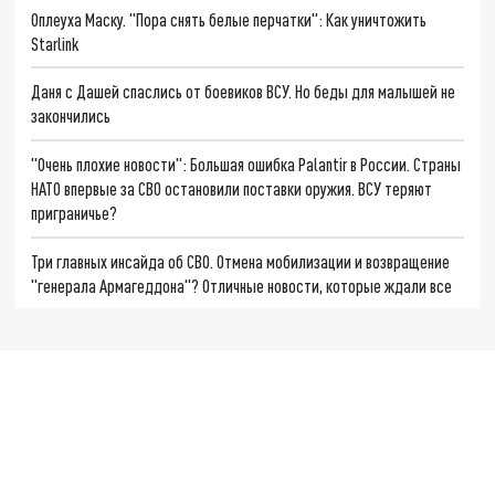
Оплеуха Маску. "Пора снять белые перчатки": Как уничтожить
Starlink
Даня с Дашей спаслись от боевиков ВСУ. Но беды для малышей не
закончились
"Очень плохие новости": Большая ошибка Palantir в России. Страны
НАТО впервые за СВО остановили поставки оружия. ВСУ теряют
приграничье?
Три главных инсайда об СВО. Отмена мобилизации и возвращение
"генерала Армагеддона"? Отличные новости, которые ждали все