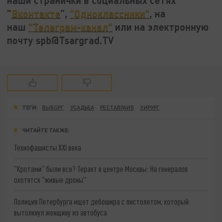
наши странички в социальных сетях
"
Вконтакте
",
"Одноклассники"
, на
наш
"Телеграм-канал"
или на электронную
почту spb@Tsargrad.TV
ТЕГИ:
ВЫБОРГ
УСАДЬБА
РЕСТАВРАИЯ
ХИРУРГ
ЧИТАЙТЕ ТАКЖЕ:
Технофашисты XXI века
"Кротами" были все? Теракт в центре Москвы: На генералов
охотятся "живые дроны"
Полиция Петербурга ищет дебошира с пистолетом, который
вытолкнул женщину из автобуса