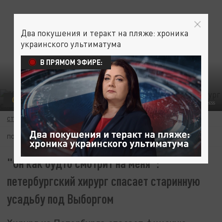
Два покушения и теракт на пляже: хроника
украинского ультиматума
В ПРЯМОМ ЭФИРЕ:
ОБЩЕСТВО
ALEKSANDER LYSKIN/GLOBALLOOKPRESS
СТАС СТЕПАНОВ
13 ЯНВАРЯ 15:04
ПОДПИШИТЕСЬ:
"Он как будто смотрит на меня":
петербургский хирург спасает старинную
усадьбу под Выборгом