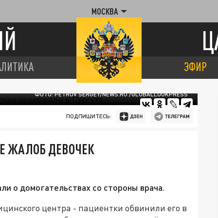
МОСКВА
ИЙ
Ц
АЛИТИКА
ЭФИР
ФОТО: PETROV SERGEY/NEWS.RU /GLOBALLOOKPRESS
ПОДПИШИТЕСЬ:
Е ЖАЛОБ ДЕВОЧЕК
ли о домогательствах со стороны врача.
ицинского центра - пациентки обвинили его в