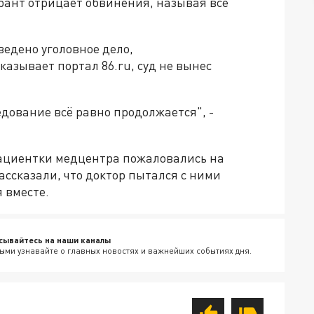
рант отрицает обвинения, называя всё
ведено уголовное дело,
казывает портал 86.ru, суд не вынес
едование всё равно продолжается", -
пациентки медцентра пожаловались на
ссказали, что доктор пытался с ними
 вместе.
сывайтесь на наши каналы
ыми узнавайте о главных новостях и важнейших событиях дня.