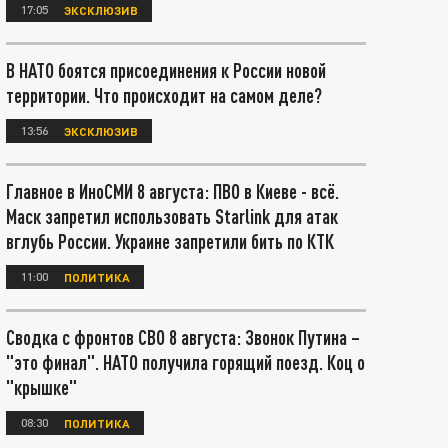
17:05
ЭКСКЛЮЗИВ
В НАТО боятся присоединения к России новой
территории. Что происходит на самом деле?
13:56
ЭКСКЛЮЗИВ
Главное в ИноСМИ 8 августа: ПВО в Киеве - всё.
Маск запретил использовать Starlink для атак
вглубь России. Украине запретили бить по КТК
11:00
ПОЛИТИКА
Сводка с фронтов СВО 8 августа: Звонок Путина –
"это финал". НАТО получила горящий поезд. Коц о
"крышке"
08:30
ПОЛИТИКА