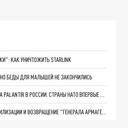
ТКИ": КАК УНИЧТОЖИТЬ STARLINK
. НО БЕДЫ ДЛЯ МАЛЫШЕЙ НЕ ЗАКОНЧИЛИСЬ
"ОЧЕНЬ ПЛОХИЕ НОВОСТИ": БОЛЬШАЯ ОШИБКА PALANTIR В РОССИИ. СТРАНЫ НАТО ВПЕРВЫЕ ЗА СВО ОСТАНОВИЛИ ПОСТАВКИ ОРУЖИЯ. ВСУ ТЕРЯЮТ ПРИГРАНИЧЬЕ?
ТРИ ГЛАВНЫХ ИНСАЙДА ОБ СВО. ОТМЕНА МОБИЛИЗАЦИИ И ВОЗВРАЩЕНИЕ "ГЕНЕРАЛА АРМАГЕДДОНА"? ОТЛИЧНЫЕ НОВОСТИ, КОТОРЫЕ ЖДАЛИ ВСЕ