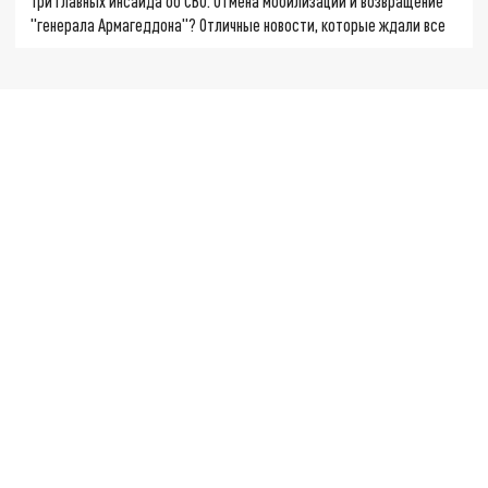
Три главных инсайда об СВО. Отмена мобилизации и возвращение
"генерала Армагеддона"? Отличные новости, которые ждали все