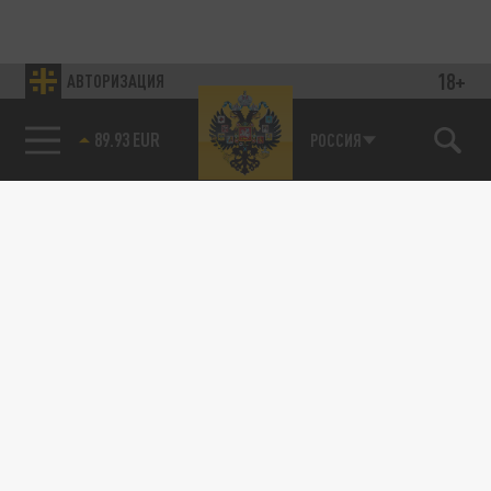
18+
АВТОРИЗАЦИЯ
89.93 EUR
РОССИЯ