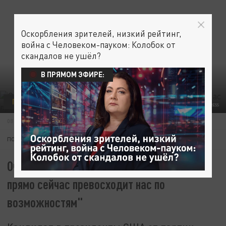
Оскорбления зрителей, низкий рейтинг,
война с Человеком-пауком: Колобок от
скандалов не ушёл?
В ПРЯМОМ ЭФИРЕ:
ПОЛИТИКА
АРМИЯ
В МИРЕ
© KYLE MAZZA KEYSTONE PRESS AGENCY/GLOBALLOOKPRESS
08 НОЯБРЯ 17:26
ПОДПИШИТЕСЬ:
Очередное откровение из США: "Россия
прямо сейчас превосходит нас по
возможностям"