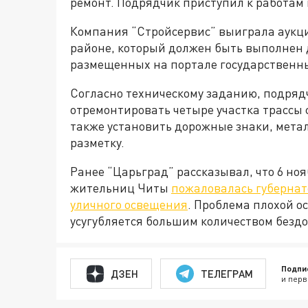
ремонт. Подрядчик приступил к работам 
Компания “Стройсервис” выиграла аукци
районе, который должен быть выполнен д
размещенных на портале государственны
Согласно техническому заданию, подрядч
отремонтировать четыре участка трассы 
также установить дорожные знаки, мета
разметку.
Ранее “Царьград” рассказывал, что 6 ноя
жительниц Читы
пожаловалась губернат
уличного освещения
. Проблема плохой 
усугубляется большим количеством бездо
Подпи
ДЗЕН
ТЕЛЕГРАМ
и перв