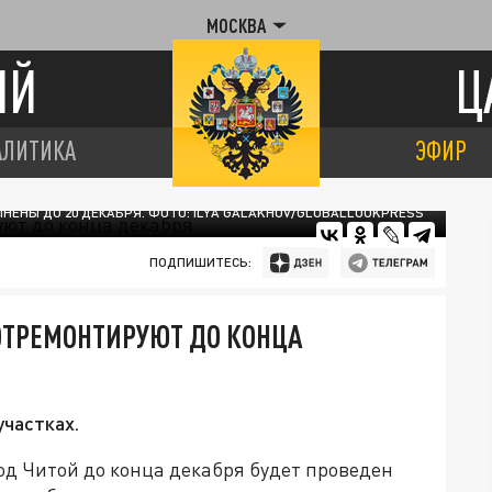
МОСКВА
ИЙ
Ц
АЛИТИКА
ЭФИР
ЕНЫ ДО 20 ДЕКАБРЯ. ФОТО: ILYA GALAKHOV/GLOBALLOOKPRESS
ПОДПИШИТЕСЬ:
ОТРЕМОНТИРУЮТ ДО КОНЦА
частках.
од Читой до конца декабря будет проведен