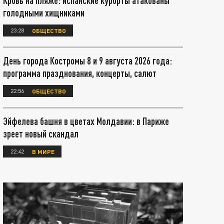
Кровь на пляже: испанские курорты атакованы
голодными хищниками
23:28
ОБЩЕСТВО
День города Костромы 8 и 9 августа 2026 года:
программа празднования, концерты, салют
22:56
ОБЩЕСТВО
Эйфелева башня в цветах Молдавии: в Париже
зреет новый скандал
22:42
В МИРЕ