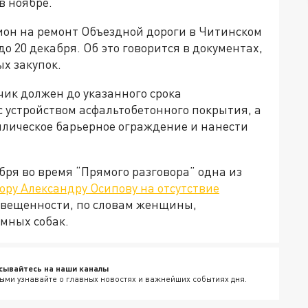
в ноябре.
он на ремонт Объездной дороги в Читинском
о 20 декабря. Об это говорится в документах,
х закупок.
ик должен до указанного срока
с устройством асфальтобетонного покрытия, а
ллическое барьерное ограждение и нанести
бря во время “Прямого разговора” одна из
ору Александру Осипову на отсутствие
освещенности, по словам женщины,
мных собак.
сывайтесь на наши каналы
ыми узнавайте о главных новостях и важнейших событиях дня.