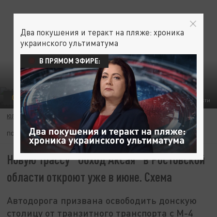
Два покушения и теракт на пляже: хроника
украинского ультиматума
В ПРЯМОМ ЭФИРЕ:
ОБЩЕСТВО
ФОТО: САЙТ ПРАВИТЕЛЬСТВА РОСТОВСКОЙ ОБЛАСТИ
ЮЛИЯ БАНИШЕВСКАЯ
18 МАЯ 11:20
ПОДПИШИТЕСЬ:
Новую трассу "Обход Аксая" в Ростовской
области откроют уже в июне. Схема
Автодорога призвана освободить донскую
столицу от транзитного транспорта с М-4