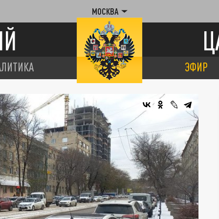
МОСКВА
ИЙ
Ц
АЛИТИКА
ЭФИР