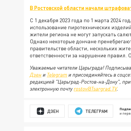
В Ростовской области начали штрафоват
С 1 декабря 2023 года по 1 марта 2024 го
использование пиротехнических изделий.
жители региона не могут запускать салют
Однако некоторые дончане пренебрегают
правительстве области, нескольких жит
ответственности за нарушение правил. О
Уважаемые читатели Царьграда! Подписыва
Дзен
и
Telegram
и присоединяйтесь в соцс
редакцией "Царьград-Ростов-на-Дону", при
электронную почту
rostov@Tsargrad.ТV
.
Подпи
ДЗЕН
ТЕЛЕГРАМ
и перв