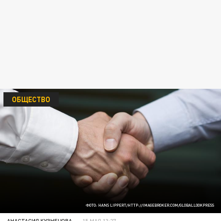
ОБЩЕСТВО
ФОТО: HANS LIPPERT/HTTP://IMAGEBROKER.COM/GLOBALLOOKPRESS
АНАСТАСИЯ КУЗНЕЦОВА
15 МАЯ 13:27