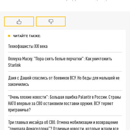
ЧИТАЙТЕ ТАКЖЕ:
Технофашисты XXI века
Оплеуха Маску. "Пора снять белые перчатки": Как уничтожить
Starlink
Даня с Дашей спаслись от боевиков ВСУ. Но беды для малышей не
закончились
"Очень плохие новости": Большая ошибка Palantir в России. Страны
НАТО впервые за СВО остановили поставки оружия. ВСУ теряют
приграничье?
Три главных инсайда об СВО. Отмена мобилизации и возвращение
"генерала Армагеддона"? Отличные новости, которые ждали все