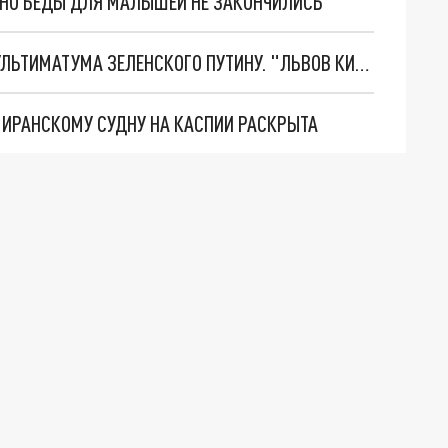
. НО БЕДЫ ДЛЯ МАЛЫШЕЙ НЕ ЗАКОНЧИЛИСЬ
НОВОЕ МАСШТАБНЕЙШЕЕ НАСТУПЛЕНИЕ. ТРИ УЛЬТИМАТУМА ЗЕЛЕНСКОГО ПУТИНУ. "ЛЬВОВ КИМА" ПОСТАВЯТ НА ПВО? ГЛОБАЛЬНЫЙ ПРОРЫВ ПОД ЗАПОРОЖЬЕМ
О ИРАНСКОМУ СУДНУ НА КАСПИИ РАСКРЫТА