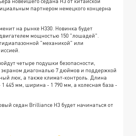
ьера новейшего седана H3 от китайской
 официальным партнером немецкого концерна
 сменит на рынке H330. Новинка будет
двигателем мощностью 150 "лошадей".
пятидиапазонной "механикой" или
иссией.
войдут четыре подушки безопасности,
 экраном диагональю 7 дюймов и поддержкой
ный люк, а также климат-контроль. Длина
 1 445 мм, ширина - 1 790 мм, а колесная база -
ый седан Brilliance H3 будет начинаться от