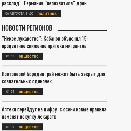
расклад". Германия "перехватила" дрон
06 АВГУСТА 11:00
ПОЛИТИКА
НОВОСТИ РЕГИОНОВ
"Некое лукавство": Кабанов объяснил 15-
процентное снижение притока мигрантов
01:53
ОБЩЕСТВО
Протоиерей Бородин: рай может быть закрыт для
сознательных одиночек
01:23
ОБЩЕСТВО
Аптеки перейдут на цифру: с осени новые правила
изменят покупку лекарств
01:09
ОБЩЕСТВО