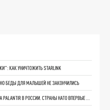
ТКИ": КАК УНИЧТОЖИТЬ STARLINK
. НО БЕДЫ ДЛЯ МАЛЫШЕЙ НЕ ЗАКОНЧИЛИСЬ
"ОЧЕНЬ ПЛОХИЕ НОВОСТИ": БОЛЬШАЯ ОШИБКА PALANTIR В РОССИИ. СТРАНЫ НАТО ВПЕРВЫЕ ЗА СВО ОСТАНОВИЛИ ПОСТАВКИ ОРУЖИЯ. ВСУ ТЕРЯЮТ ПРИГРАНИЧЬЕ?