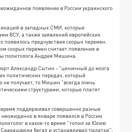
неожиданное появление в России украинского
бликаций в западных СМИ, которые
лами ВСУ, а также заявлений европейских
го появилось предчувствие скорых перемен.
ом скорых перемен считает появление в
ны политолога Андрея Мишина.
перт Александр Сытин - "циничный до мозга
ких политических передач, который
то не получает, то Мишин "всегда очень
литическими структурами, которые платят
ё время поддерживал совершенно разные
т неожиданно в январе появился в России.
политолог в какое-то время "топил за Юлию
] Саакашвили бегал и устанавливал палатки",