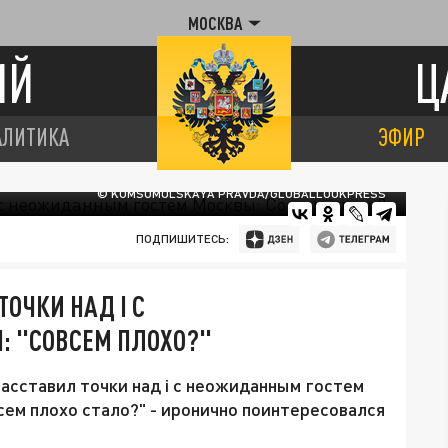
МОСКВА
ИЙ
Ц
АЛИТИКА
ЭФИР
© KOMSOMOLSKAYA PRAVDA/GLOBALLOOKPRESS
ПОДПИШИТЕСЬ:
ОЧКИ НАД I С
 "СОВСЕМ ПЛОХО?"
сставил точки над i с неожиданным гостем
сем плохо стало?" - иронично поинтересовался