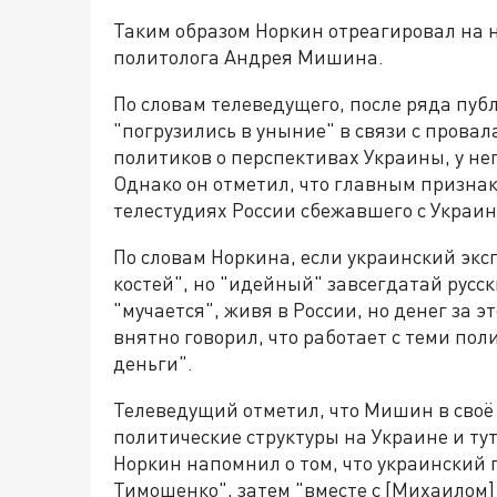
Таким образом Норкин отреагировал на 
политолога Андрея Мишина.
По словам телеведущего, после ряда пу
"погрузились в уныние" в связи с прова
политиков о перспективах Украины, у не
Однако он отметил, что главным признак
телестудиях России сбежавшего с Украи
По словам Норкина, если украинский экс
костей", но "идейный" завсегдатай русс
"мучается", живя в России, но денег за э
внятно говорил, что работает с теми по
деньги".
Телеведущий отметил, что Мишин в сво
политические структуры на Украине и ту
Норкин напомнил о том, что украинский 
Тимошенко", затем "вместе с [Михаилом