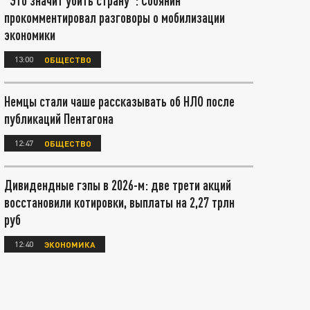
"Это значит убить страну": Собянин
прокомментировал разговоры о мобилизации
экономики
13:00
ОБЩЕСТВО
Немцы стали чаше рассказывать об НЛО после
публикаций Пентагона
12:47
ОБЩЕСТВО
Дивидендные гэпы в 2026-м: две трети акций
восстановили котировки, выплаты на 2,27 трлн
руб
12:40
ЭКОНОМИКА