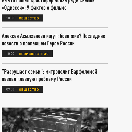
На что пошел Кристофер Нолан ради съёмок
«Одиссеи»: 9 фактов о фильме
10:03
ОБЩЕСТВО
Алексея Асылханова ищут: боец жив? Последние
новости о пропавшем Герое России
10:00
ПРОИСШЕСТВИЯ
"Разрушает семьи": митрополит Варфоломей
назвал главную проблему России
09:58
ОБЩЕСТВО