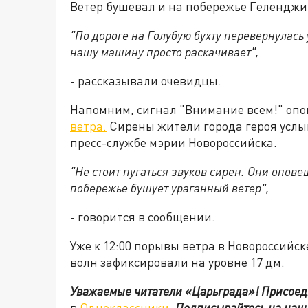
Ветер бушевал и на побережье Геленджи
"По дороге на Голубую бухту перевернулась
нашу машину просто раскачивает",
- рассказывали очевидцы.
Напомним, сигнал "Внимание всем!" опо
ветра.
Сирены жители города героя услыш
пресс-службе мэрии Новороссийска.
"Не стоит пугаться звуков сирен. Они опов
побережье бушует ураганный ветер",
- говорится в сообщении.
Уже к 12:00 порывы ветра в Новороссийск
волн зафиксировали на уровне 17 дм.
Уважаемые читатели «Царьграда»!
Присоед
в
Одноклассники
.
Подписывайтесь на наш