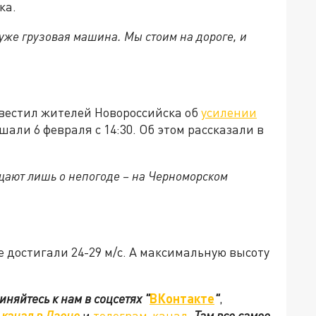
ка.
 уже грузовая машина. Мы стоим на дороге, и
вестил жителей Новороссийска об
усилении
али 6 февраля с 14:30. Об этом рассказали в
ещают лишь о непогоде – на Черноморском
е достигали 24-29 м/с. А максимальную высоту
иняйтесь к нам в соцсетях
"
ВКонтакте
"
,
канал в Дзене
и
телеграм-канал
. Там все самое