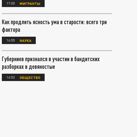
17:00
МИГРАНТЫ
Как продлить ясность ума в старости: всего три
фактора
16:55
НАУКА
Губерниев признался в участии в бандитских
разборках в девяностые
16:52
ОБЩЕСТВО