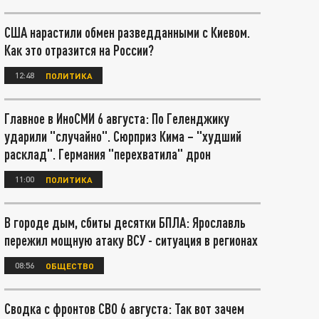
США нарастили обмен разведданными с Киевом.
Как это отразится на России?
12:48
ПОЛИТИКА
Главное в ИноСМИ 6 августа: По Геленджику
ударили "случайно". Сюрприз Кима – "худший
расклад". Германия "перехватила" дрон
11:00
ПОЛИТИКА
В городе дым, сбиты десятки БПЛА: Ярославль
пережил мощную атаку ВСУ - ситуация в регионах
08:56
ОБЩЕСТВО
Сводка с фронтов СВО 6 августа: Так вот зачем