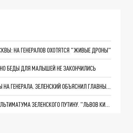
ОСКВЫ: НА ГЕНЕРАЛОВ ОХОТЯТСЯ "ЖИВЫЕ ДРОНЫ"
. НО БЕДЫ ДЛЯ МАЛЫШЕЙ НЕ ЗАКОНЧИЛИСЬ
"МЫ ВАС ЗАСТАВИМ": ЖУТКИЕ ДЕТАЛИ ОХОТЫ НА ГЕНЕРАЛА. ЗЕЛЕНСКИЙ ОБЪЯСНИЛ ГЛАВНЫЙ СМЫСЛ ТЕРАКТА В ЦЕНТРЕ МОСКВЫ
НОВОЕ МАСШТАБНЕЙШЕЕ НАСТУПЛЕНИЕ. ТРИ УЛЬТИМАТУМА ЗЕЛЕНСКОГО ПУТИНУ. "ЛЬВОВ КИМА" ПОСТАВЯТ НА ПВО? ГЛОБАЛЬНЫЙ ПРОРЫВ ПОД ЗАПОРОЖЬЕМ