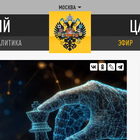
МОСКВА
ИЙ
Ц
АЛИТИКА
ЭФИР