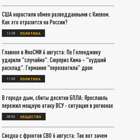
США нарастили обмен разведданными с Киевом.
Как это отразится на России?
12:48
ПОЛИТИКА
Главное в ИноСМИ 6 августа: По Геленджику
ударили "случайно". Сюрприз Кима – "худший
расклад". Германия "перехватила" дрон
11:00
ПОЛИТИКА
В городе дым, сбиты десятки БПЛА: Ярославль
пережил мощную атаку ВСУ - ситуация в регионах
08:56
ОБЩЕСТВО
Сводка с фронтов СВО 6 августа: Так вот зачем