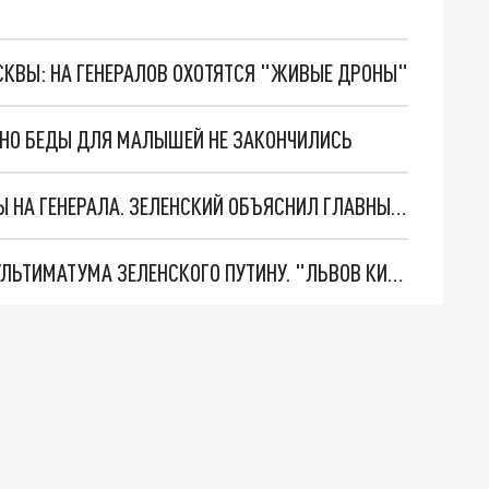
ОСКВЫ: НА ГЕНЕРАЛОВ ОХОТЯТСЯ "ЖИВЫЕ ДРОНЫ"
. НО БЕДЫ ДЛЯ МАЛЫШЕЙ НЕ ЗАКОНЧИЛИСЬ
"МЫ ВАС ЗАСТАВИМ": ЖУТКИЕ ДЕТАЛИ ОХОТЫ НА ГЕНЕРАЛА. ЗЕЛЕНСКИЙ ОБЪЯСНИЛ ГЛАВНЫЙ СМЫСЛ ТЕРАКТА В ЦЕНТРЕ МОСКВЫ
НОВОЕ МАСШТАБНЕЙШЕЕ НАСТУПЛЕНИЕ. ТРИ УЛЬТИМАТУМА ЗЕЛЕНСКОГО ПУТИНУ. "ЛЬВОВ КИМА" ПОСТАВЯТ НА ПВО? ГЛОБАЛЬНЫЙ ПРОРЫВ ПОД ЗАПОРОЖЬЕМ