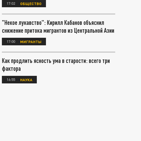
17:02
ОБЩЕСТВО
"Некое лукавство": Кирилл Кабанов объяснил
снижение притока мигрантов из Центральной Азии
17:00
МИГРАНТЫ
Как продлить ясность ума в старости: всего три
фактора
16:55
НАУКА