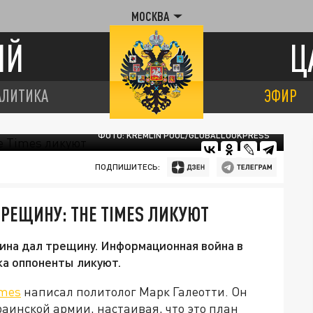
МОСКВА
ИЙ
Ц
АЛИТИКА
ЭФИР
ФОТО: KREMLIN POOL/GLOBALLOOKPRESS
ПОДПИШИТЕСЬ:
РЕЩИНУ: THE TIMES ЛИКУЮТ
ина дал трещину. Информационная война в
ка оппоненты ликуют.
imes
написал политолог Марк Галеотти. Он
аинской армии, настаивая, что это план