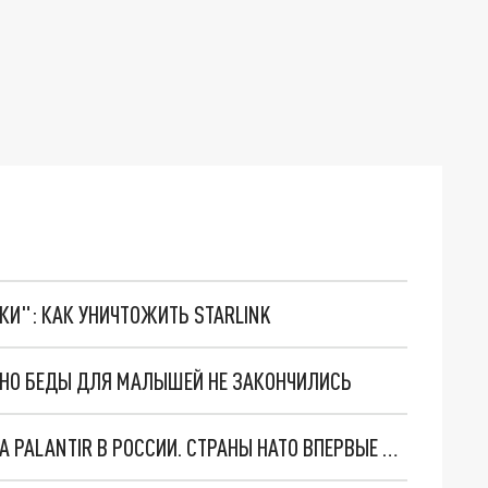
ТКИ": КАК УНИЧТОЖИТЬ STARLINK
. НО БЕДЫ ДЛЯ МАЛЫШЕЙ НЕ ЗАКОНЧИЛИСЬ
"ОЧЕНЬ ПЛОХИЕ НОВОСТИ": БОЛЬШАЯ ОШИБКА PALANTIR В РОССИИ. СТРАНЫ НАТО ВПЕРВЫЕ ЗА СВО ОСТАНОВИЛИ ПОСТАВКИ ОРУЖИЯ. ВСУ ТЕРЯЮТ ПРИГРАНИЧЬЕ?