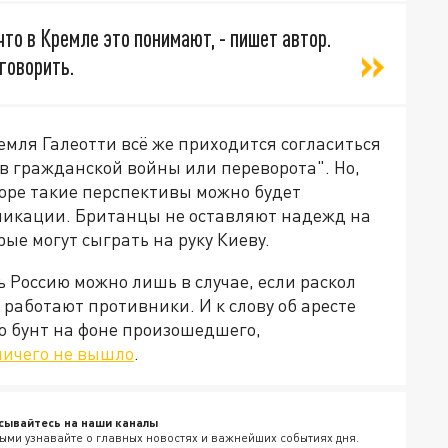
что в Кремле это понимают, - пишет автор.
 говорить.
емля Галеотти всё же приходится согласиться
тив гражданской войны или переворота". Но,
коре такие перспективы можно будет
бликации. Британцы не оставляют надежд на
ые могут сыграть на руку Киеву.
 Россию можно лишь в случае, если раскол
 работают противники. И к слову об аресте
о бунт на фоне произошедшего,
ничего не вышло
.
сывайтесь на наши каналы
ыми узнавайте о главных новостях и важнейших событиях дня.