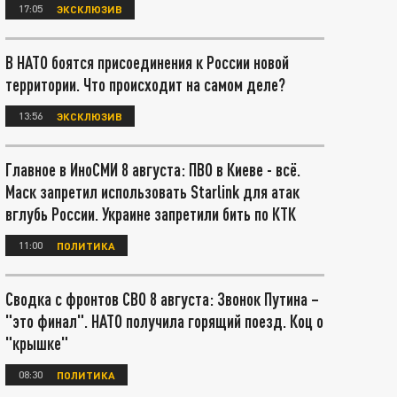
17:05
ЭКСКЛЮЗИВ
В НАТО боятся присоединения к России новой
территории. Что происходит на самом деле?
13:56
ЭКСКЛЮЗИВ
Главное в ИноСМИ 8 августа: ПВО в Киеве - всё.
Маск запретил использовать Starlink для атак
вглубь России. Украине запретили бить по КТК
11:00
ПОЛИТИКА
Сводка с фронтов СВО 8 августа: Звонок Путина –
"это финал". НАТО получила горящий поезд. Коц о
"крышке"
08:30
ПОЛИТИКА