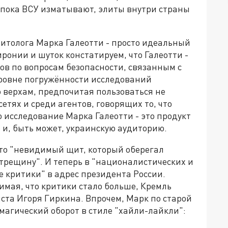
А пока ВСУ изматывают, элиты внутри страны
литолога Марка Галеотти - просто идеальный
иронии и шуток констатируем, что Галеотти -
ов по вопросам безопасности, связанным с
б уровне погружённости исследований
 верхам, предпочитая пользоваться не
сетях и среди агентов, говорящих то, что
то исследование Марка Галеотти - это продукт
и, быть может, украинскую аудиторию.
 что "невидимый щит, который оберегал
 трещину". И теперь в "националистических и
 критики" в адрес президента России.
имая, что критики стало больше, Кремль
иста Игоря Гиркина. Впрочем, Марк по старой
магический оборот в стиле "хайли-лайкли":