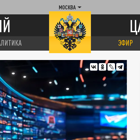
МОСКВА
ИЙ
Ц
АЛИТИКА
ЭФИР