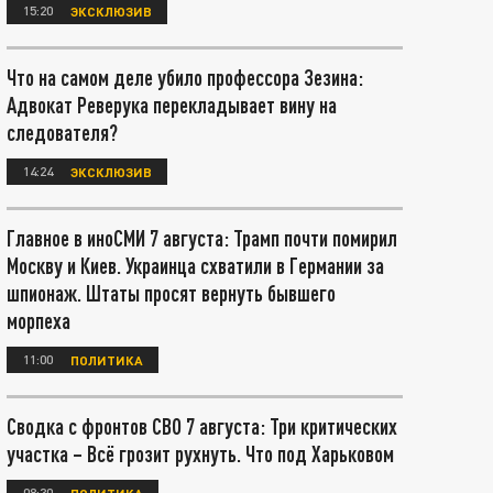
15:20
ЭКСКЛЮЗИВ
Что на самом деле убило профессора Зезина:
Адвокат Реверука перекладывает вину на
следователя?
14:24
ЭКСКЛЮЗИВ
Главное в иноСМИ 7 августа: Трамп почти помирил
Москву и Киев. Украинца схватили в Германии за
шпионаж. Штаты просят вернуть бывшего
морпеха
11:00
ПОЛИТИКА
Сводка с фронтов СВО 7 августа: Три критических
участка – Всё грозит рухнуть. Что под Харьковом
08:30
ПОЛИТИКА