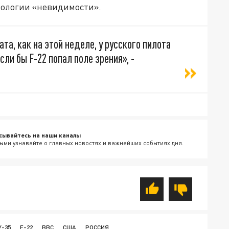
нологии «невидимости».
та, как на этой неделе, у русского пилота
ли бы F-22 попал поле зрения», -
сывайтесь на наши каналы
ыми узнавайте о главных новостях и важнейших событиях дня.
У-35
F-22
ВВС
США
РОССИЯ