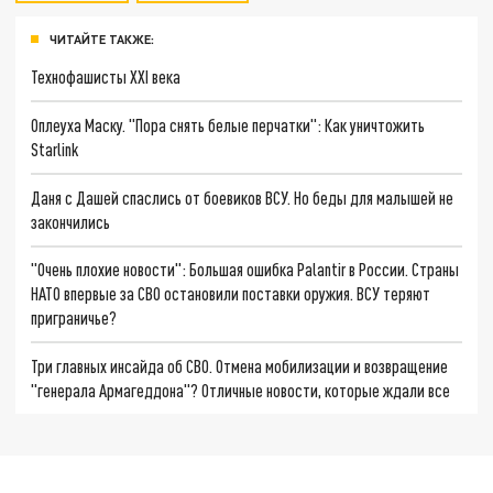
ЧИТАЙТЕ ТАКЖЕ:
Технофашисты XXI века
Оплеуха Маску. "Пора снять белые перчатки": Как уничтожить
Starlink
Даня с Дашей спаслись от боевиков ВСУ. Но беды для малышей не
закончились
"Очень плохие новости": Большая ошибка Palantir в России. Страны
НАТО впервые за СВО остановили поставки оружия. ВСУ теряют
приграничье?
Три главных инсайда об СВО. Отмена мобилизации и возвращение
"генерала Армагеддона"? Отличные новости, которые ждали все