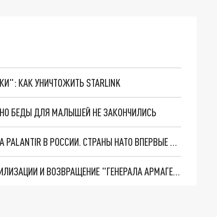
ТКИ": КАК УНИЧТОЖИТЬ STARLINK
. НО БЕДЫ ДЛЯ МАЛЫШЕЙ НЕ ЗАКОНЧИЛИСЬ
"ОЧЕНЬ ПЛОХИЕ НОВОСТИ": БОЛЬШАЯ ОШИБКА PALANTIR В РОССИИ. СТРАНЫ НАТО ВПЕРВЫЕ ЗА СВО ОСТАНОВИЛИ ПОСТАВКИ ОРУЖИЯ. ВСУ ТЕРЯЮТ ПРИГРАНИЧЬЕ?
ТРИ ГЛАВНЫХ ИНСАЙДА ОБ СВО. ОТМЕНА МОБИЛИЗАЦИИ И ВОЗВРАЩЕНИЕ "ГЕНЕРАЛА АРМАГЕДДОНА"? ОТЛИЧНЫЕ НОВОСТИ, КОТОРЫЕ ЖДАЛИ ВСЕ