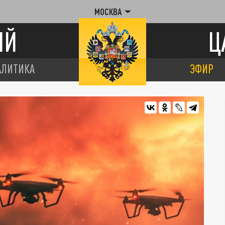
МОСКВА
ИЙ
Ц
АЛИТИКА
ЭФИР